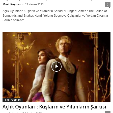
Mert Kaynar
-
17 Kasım 2023
0
Açlık Oyunları : Kuşların ve Yılanların Şarkısı / Hunger Games : The Ballad of
Songbirds and Snakes Kendi Yolunu Seçmeye Çalışanlar ve Yoldan Çıkanlar
Serinin spin-off'u...
Film Fragmanı
Açlık Oyunları : Kuşların ve Yılanların Şarkısı