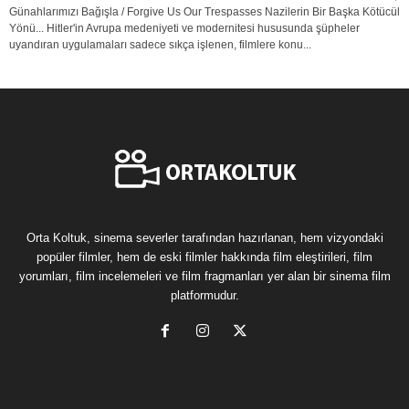
Günahlarımızı Bağışla / Forgive Us Our Trespasses Nazilerin Bir Başka Kötücül
Yönü... Hitler'in Avrupa medeniyeti ve modernitesi hususunda şüpheler
uyandıran uygulamaları sadece sıkça işlenen, filmlere konu...
Orta Koltuk, sinema severler tarafından hazırlanan, hem vizyondaki
popüler filmler, hem de eski filmler hakkında film eleştirileri, film
yorumları, film incelemeleri ve film fragmanları yer alan bir sinema film
platformudur.