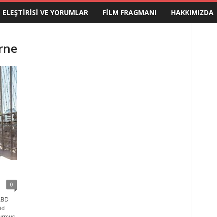
M ELEŞTIRISI VE YORUMLAR
FILM FRAGMANI
HAKKIMIZDA
urne
0
 ABD
id