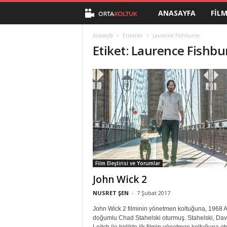
ANASAYFA
FIL
O
r
Anasayfa
Etiketler
Laurence Fishburne
Etiket: Laurence Fishb
t
a
K
o
l
Film Eleştirisi ve Yorumlar
t
John Wick 2
u
NUSRET ŞEN
-
7 Şubat 2017
John Wick 2 filminin yönetmen koltuğuna, 1968
k
doğumlu Chad Stahelski oturmuş. Stahelski, Dav