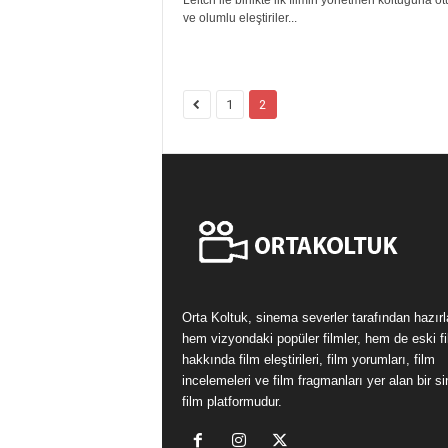
Leitch ile birlikte ilk filmin yönetmen koltuğuna o
ve olumlu eleştiriler...
1
2
Orta Koltuk, sinema severler tarafından hazır
hem vizyondaki popüler filmler, hem de eski fi
hakkında film eleştirileri, film yorumları, film
incelemeleri ve film fragmanları yer alan bir 
film platformudur.