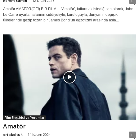
Kerem Bumin
-
12 Nisan 2025
0
Amatör AMATÖR(CE!) BİR FİLM… ‘Amatör’, tutturmak istediği ton olarak, John
Le Carre uyarlamalarının ciddiyetiyle, kuruluğuyla, dünyanın değişik
ülkelerinde gezip tozan bir James Bond’un egzotizmi arasında asla...
Film Eleştirisi ve Yorumlar
Amatör
ortakoltuk
-
14 Kasım 2024
0