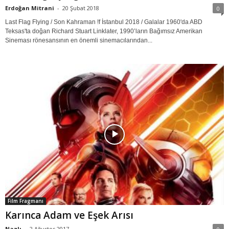
Erdoğan Mitrani
-
20 Şubat 2018
0
Last Flag Flying / Son Kahraman !f İstanbul 2018 / Galalar 1960'da ABD
Teksas'ta doğan Richard Stuart Linklater, 1990’ların Bağımsız Amerikan
Sineması rönesansının en önemli sinemacılarından...
Film Fragmanı
Karınca Adam ve Eşek Arısı
Nazlı
-
2 Ağustos 2017