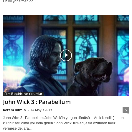
En iyi yönetmen ödülü...
Film Eleştirisi ve Yorumlar
John Wick 3 : Parabellum
Kerem Bumin
-
14 Mayıs 2019
5
John Wick 3 : Parabellum John Wick’in yorgun dönüşü… Artık kendiliğinden
kült bir seri olma yolunda giden ‘John Wick’ filmleri, asla özünden taviz
vermese de, ara...