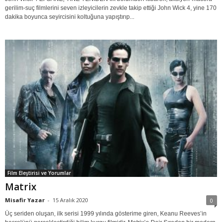
gerilim-suç filmlerini seven izleyicilerin zevkle takip ettiği John Wick 4, yine 170
dakika boyunca seyircisini koltuğuna yapıştırıp...
Film Eleştirisi ve Yorumlar
Matrix
Misafir Yazar
-
15 Aralık 2020
0
Üç seriden oluşan, ilk serisi 1999 yılında gösterime giren, Keanu Reeves’in