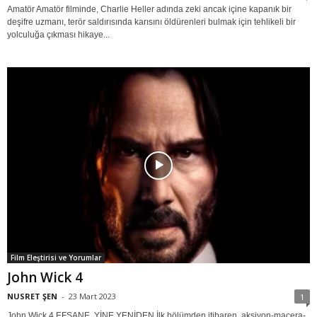
Amatör Amatör filminde, Charlie Heller adında zeki ancak içine kapanık bir
deşifre uzmanı, terör saldırısında karısını öldürenleri bulmak için tehlikeli bir
yolculuğa çıkması hikaye...
Film Eleştirisi ve Yorumlar
John Wick 4
NUSRET ŞEN
-
23 Mart 2023
1
John Wick 4 EFSANE, YİNE YENİDEN İlk bölümden itibaren, aksiyon-macera-