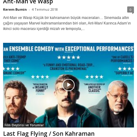
Ant-Man ve Wasp
Kerem Bumin
-
4 Temmuz 2018
0
Ant-Man ve Wasp Küçük bir kahramanın büyük maceraları… Sinemada altın
çağını yaşayan Marvel kahramanlarından biri olan, Ant-Man/ Karınca Adam’ın
ikinci solo macerası içerdiği mizah ve tempoyla,...
Film Eleştirisi ve Yorumlar
Last Flag Flying / Son Kahraman