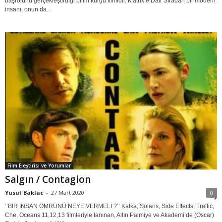
başrolünü gerçekleştirdiği bilim kurgu filmidir. Matrix’e Dair Sıradan bir modern
insanı, onun da...
Film Eleştirisi ve Yorumlar
Salgın / Contagion
Yusuf Baklac
-
27 Mart 2020
0
‘’BİR İNSAN ÖMRÜNÜ NEYE VERMELİ ?’’ Kafka, Solaris, Side Effects, Traffic,
Che, Oceans 11,12,13 filmleriyle tanınan, Altın Palmiye ve Akademi’de (Oscar)