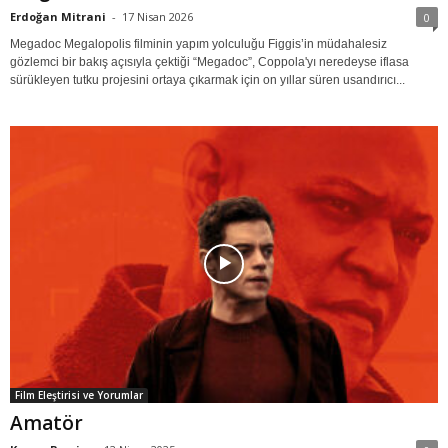
Erdoğan Mitrani
-
17 Nisan 2026
0
Megadoc Megalopolis filminin yapım yolculuğu Figgis’in müdahalesiz
gözlemci bir bakış açısıyla çektiği “Megadoc”, Coppola'yı neredeyse iflasa
sürükleyen tutku projesini ortaya çıkarmak için on yıllar süren usandırıcı...
Film Eleştirisi ve Yorumlar
Amatör