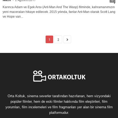
0
Karınca Adam ve Eşek Arısı (Ant-Man And The Wasp) filminde, kahramanımızın
yeni maceraları hikaye edilecek. 2015 yılında, fanlar Ant-Man olarak Scott Lang
ve Hope van...
1
2
Orta Koltuk, sinema severler tarafından hazırlanan, hem vizyondaki
popüler filmler, hem de eski filmler hakkında film eleştirileri, film
yorumları, film incelemeleri ve film fragmanları yer alan bir sinema film
platformudur.