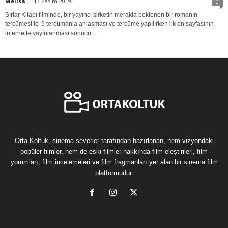
Melisa
-
13 Kasım 2019
0
Sırlar Kitabı filminde, bir yayıncı şirketin merakla beklenen bir romanın
tercümesi içi 9 tercümanla anlaşması ve tercüme yapılırken ilk on sayfasının
internette yayınlanması sonucu...
Orta Koltuk, sinema severler tarafından hazırlanan, hem vizyondaki
popüler filmler, hem de eski filmler hakkında film eleştirileri, film
yorumları, film incelemeleri ve film fragmanları yer alan bir sinema film
platformudur.