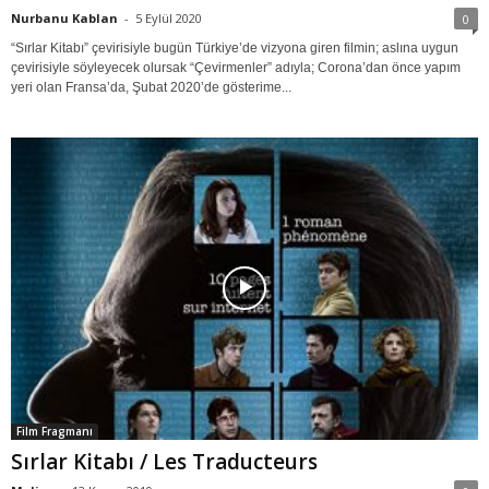
Nurbanu Kablan
-
5 Eylül 2020
0
“Sırlar Kitabı” çevirisiyle bugün Türkiye’de vizyona giren filmin; aslına uygun
çevirisiyle söyleyecek olursak “Çevirmenler” adıyla; Corona’dan önce yapım
yeri olan Fransa’da, Şubat 2020’de gösterime...
Film Fragmanı
Sırlar Kitabı / Les Traducteurs