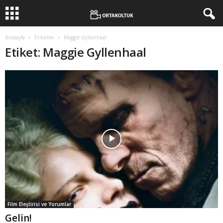
Anasayfa
Etiketler
Maggie Gyllenhaal
Etiket: Maggie Gyllenhaal
Film Eleştirisi ve Yorumlar
Gelin!