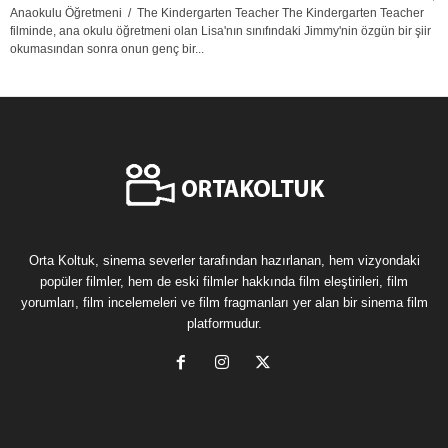
Anaokulu Öğretmeni / The Kindergarten Teacher The Kindergarten Teacher
filminde, ana okulu öğretmeni olan Lisa'nın sınıfındaki Jimmy'nin özgün bir şiir
okumasından sonra onun genç bir...
Orta Koltuk, sinema severler tarafından hazırlanan, hem vizyondaki
popüler filmler, hem de eski filmler hakkında film eleştirileri, film
yorumları, film incelemeleri ve film fragmanları yer alan bir sinema film
platformudur.