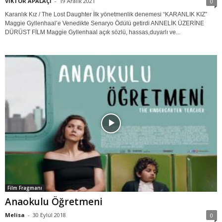
VİKTOR APALAÇİ
-
19 Aralık 2021
0
Karanlık Kız / The Lost Daughter İlk yönetmenlik denemesi “KARANLIK KIZ”
Maggie Gyllenhaal’e Venedikte Senaryo Ödülü getirdi ANNELİK ÜZERİNE
DÜRÜST FİLM Maggie Gyllenhaal açık sözlü, hassas,duyarlı ve...
Film Fragmanı
Anaokulu Öğretmeni
Melisa
-
30 Eylül 2018
0