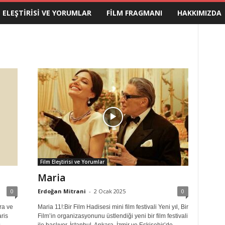
M ELEŞTIRISI VE YORUMLAR
FILM FRAGMANI
HAKKIMIZDA
Film Eleştirisi ve Yorumlar
Maria
0
Erdoğan Mitrani
-
2 Ocak 2025
0
ra ve
Maria 11!:Bir Film Hadisesi mini film festivali Yeni yıl, Bir
ris
Film’in organizasyonunu üstlendiği yeni bir film festivali