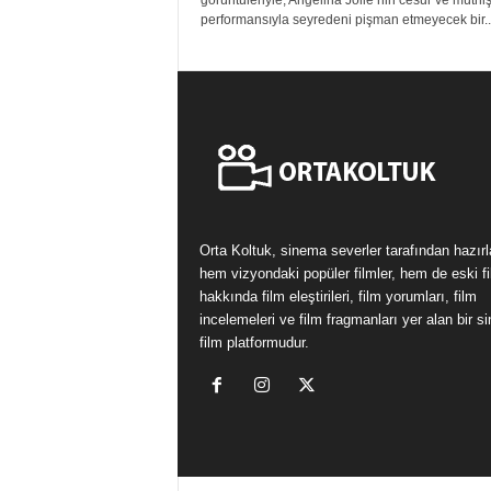
görüntüleriyle, Angelina Jolie’nin cesur ve müthi
performansıyla seyredeni pişman etmeyecek bir..
Orta Koltuk, sinema severler tarafından hazır
hem vizyondaki popüler filmler, hem de eski fi
hakkında film eleştirileri, film yorumları, film
incelemeleri ve film fragmanları yer alan bir 
film platformudur.