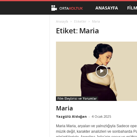
ANASAYFA
FIL
O
r
Anasayfa
Etiketler
Maria
Etiket: Maria
t
a
K
o
l
Film Eleştirisi ve Yorumlar
t
Maria
u
Yazgülü Aldoğan
-
4 Ocak 2025
Maria Maria, aryaları ve yalnızlığıyla Sadece ope
k
müzik değil, karakter analizleri ve sonbaharda Pa