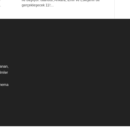
ş
ile başlıyor. İstanbul, Ankara, İzmir ve Eskişehir’de
.
gerçekleşecek 11!:...
lanan,
lmler
sinema