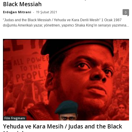
Black Messiah
Erdoğan Mitrani
-
19 Şubat 2021
0
“Judas and the Black Messiah / Yehuda ve Kara Derili Mesih” 1 Ocak 1987
doğumlu Amerikalı yazar, yönetmen, yapımcı Shaka King’in senaryo yazımına...
Film Fragmanı
Yehuda ve Kara Mesih / Judas and the Black