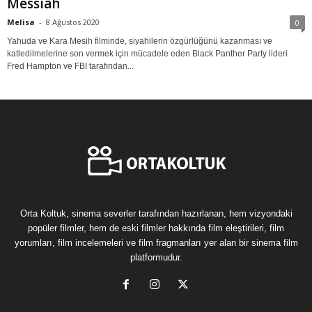
Messiah
Melisa
-
8 Ağustos 2020
0
Yahuda ve Kara Mesih filminde, siyahilerin özgürlüğünü kazanması ve
katledilmelerine son vermek için mücadele eden Black Panther Party lideri
Fred Hampton ve FBI tarafından...
Orta Koltuk, sinema severler tarafından hazırlanan, hem vizyondaki
popüler filmler, hem de eski filmler hakkında film eleştirileri, film
yorumları, film incelemeleri ve film fragmanları yer alan bir sinema film
platformudur.