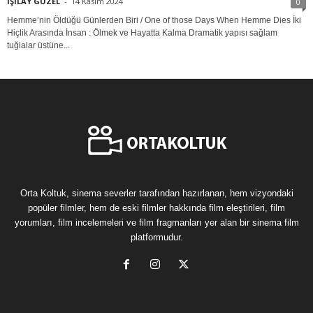
IŞILAY GÜZEL
-
14 Kasım 2024
0
Hemme’nin Öldüğü Günlerden Biri / One of those Days When Hemme Dies İki
Hiçlik Arasında İnsan : Ölmek ve Hayatta Kalma Dramatik yapısı sağlam
tuğlalar üstüne...
Orta Koltuk, sinema severler tarafından hazırlanan, hem vizyondaki
popüler filmler, hem de eski filmler hakkında film eleştirileri, film
yorumları, film incelemeleri ve film fragmanları yer alan bir sinema film
platformudur.