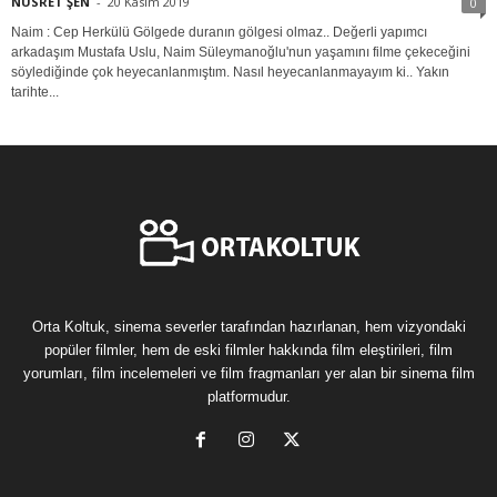
NUSRET ŞEN
-
20 Kasım 2019
0
Naim : Cep Herkülü Gölgede duranın gölgesi olmaz.. Değerli yapımcı
arkadaşım Mustafa Uslu, Naim Süleymanoğlu'nun yaşamını filme çekeceğini
söylediğinde çok heyecanlanmıştım. Nasıl heyecanlanmayayım ki.. Yakın
tarihte...
Orta Koltuk, sinema severler tarafından hazırlanan, hem vizyondaki
popüler filmler, hem de eski filmler hakkında film eleştirileri, film
yorumları, film incelemeleri ve film fragmanları yer alan bir sinema film
platformudur.