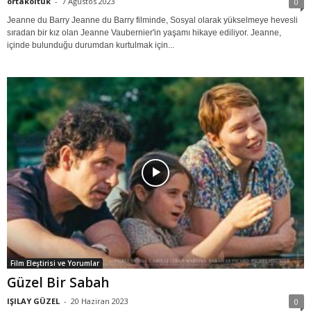
ortakoltuk
-
7 Ağustos 2023
0
Jeanne du Barry Jeanne du Barry filminde, Sosyal olarak yükselmeye hevesli
sıradan bir kız olan Jeanne Vaubernier'in yaşamı hikaye ediliyor. Jeanne,
içinde bulunduğu durumdan kurtulmak için...
Film Eleştirisi ve Yorumlar
Güzel Bir Sabah
IŞILAY GÜZEL
-
20 Haziran 2023
0