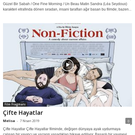
Güzel Bir Sabah / One Fine Morning / Un Beau Matin Sandra (Léa Seydoux)
karakteri etrafında dönen sıradan, insani tarafları ağır basan bu filmde; bazen...
Film Fragmanı
Çifte Hayatlar
Melisa
-
7 Nisan 2019
0
Çifte Hayatlar Çifte Hayatlar filminde, değişen dünyaya ayak uydurmaya
çalışan bir yayıncı ve yazarın yaşadıkları hikaye ediliyor. Başarılı bir yayınevi