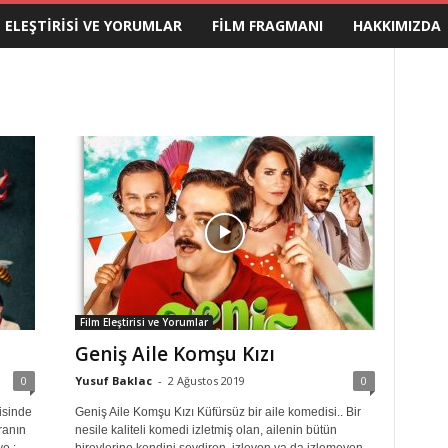
M ELEŞTIRISI VE YORUMLAR
FILM FRAGMANI
HAKKIMIZDA
Film Eleştirisi ve Yorumlar
Geniş Aile Komşu Kızı
0
Yusuf Baklac
-
2 Ağustos 2019
0
isinde
Geniş Aile Komşu Kızı Küfürsüz bir aile komedisi.. Bir
ranın
nesile kaliteli komedi izletmiş olan, ailenin bütün