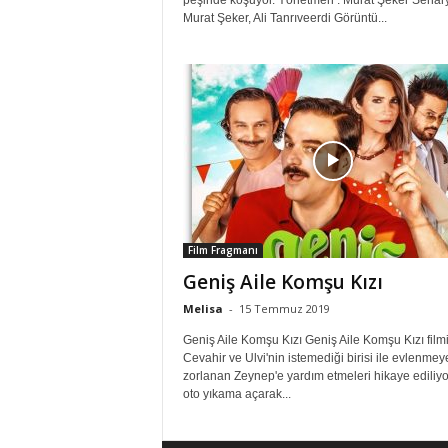
peşinde koşuyor. Yönetmen : Murat Şeker Senary
Murat Şeker, Ali Tanrıveerdi Görüntü...
Film Fragmanı
Geniş Aile Komşu Kızı
Melisa
-
15 Temmuz 2019
Geniş Aile Komşu Kızı Geniş Aile Komşu Kızı film
Cevahir ve Ulvi'nin istemediği birisi ile evlenmey
zorlanan Zeynep'e yardım etmeleri hikaye ediliyor
oto yıkama açarak...