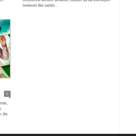
o :
bireylerine kendini sevdiren, izleyen ya da izlemeyen
herkesin fikir sahibi...
0
inde,
e
. Bir