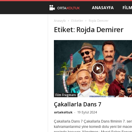
ANASAYFA
FIL
O
r
Anasayfa
Etiketler
Rojda Demirer
Etiket: Rojda Demirer
t
a
K
o
l
Film Fragmanı
t
Çakallarla Dans 7
u
ortakoltuk
-
19 Eylül 2024
Çakallarla Dans 7 Çakallarla Dans filminin 7. ser
k
kahramanlarımız yine komedi dolu yeni bir mace