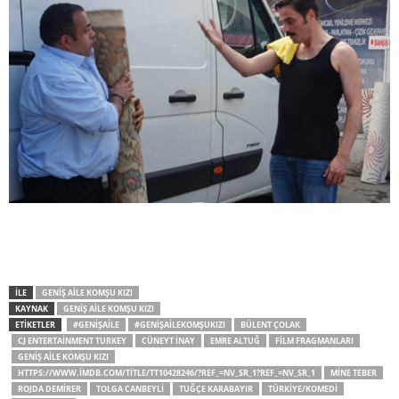
İLE
GENIŞ AILE KOMŞU KIZI
KAYNAK
GENIŞ AILE KOMŞU KIZI
ETİKETLER
#GENIŞAILE
#GENIŞAILEKOMŞUKIZI
BÜLENT ÇOLAK
CJ ENTERTAINMENT TURKEY
CÜNEYT İNAY
EMRE ALTUĞ
FILM FRAGMANLARI
GENIŞ AILE KOMŞU KIZI
HTTPS://WWW.IMDB.COM/TITLE/TT10428246/?REF_=NV_SR_1?REF_=NV_SR_1
MINE TEBER
ROJDA DEMIRER
TOLGA CANBEYLI
TUĞÇE KARABAYIR
TÜRKIYE/KOMEDI