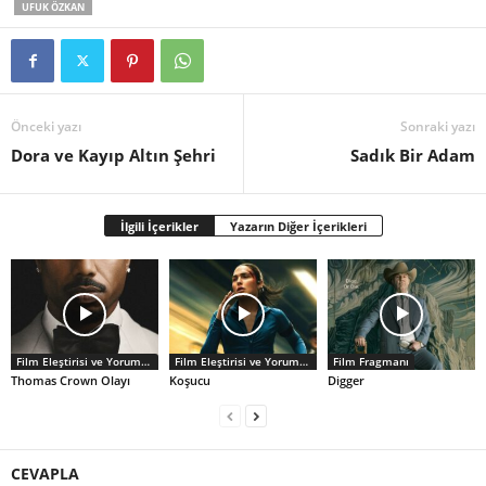
UFUK ÖZKAN
Önceki yazı
Sonraki yazı
Dora ve Kayıp Altın Şehri
Sadık Bir Adam
İlgili İçerikler
Yazarın Diğer İçerikleri
Film Eleştirisi ve Yorumlar
Film Eleştirisi ve Yorumlar
Film Fragmanı
Thomas Crown Olayı
Koşucu
Digger
CEVAPLA