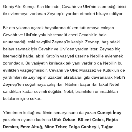
Geniş Aile Komşu Kızı filminde, Cevahir ve Ulvi’nin istemediği birisi
ile evlenmeye zorlanan Zeynep’e yardım etmeleri hikaye ediliyor.
Bir oto yıkama açarak hayatlarına düzen tutturmaya çalışan
Cevahir ve Ulvi’nin yolu bir tesadüf eseri Cevahir’in hala
unutamadığı eski sevgilisi Zeynep’le kesişir. Zeynep, başındaki
belayı savmak için Cevahir ve Ulvi’den yardım ister. Zeynep hiç
istemediği halde, abisi Katip’in vasiyeti üzerine Nebil’le evlenmek
zorundadır. Bu vasiyetin kırılacak tek yanı vardır o da Nebil’in bu
evlilikten vazgeçmesidir. Cevahir ve Ulvi; Muazzez ve Kütük’ün de
yardımları ile Zeynep’in uzaktan akrabaları gibi davranarak Nebil’i
Zeynep’ten soğutmaya çalışırlar. Nitekim başarırlar fakat Nebil
sandıkları kadar sevimli değildir. Nebil, bizimkileri ummadıkları
belaların içine sokar..
Yönetmen koltuğuna filmin senaryosunu da yazan
Cüneyt İnay
yazarken oyuncu kadrosu
Ufuk Özkan, Bülent Çolak, Rojda
Demirer, Emre Altuğ, Mine Teber, Tolga Canbeyli, Tuğçe