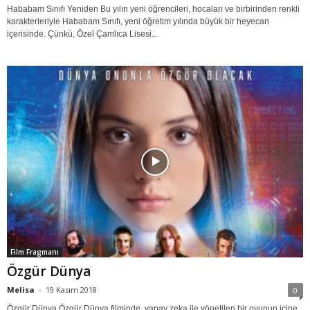
Hababam Sınıfı Yeniden Bu yılın yeni öğrencileri, hocaları ve birbirinden renkli
karakterleriyle Hababam Sınıfı, yeni öğretim yılında büyük bir heyecan
içerisinde. Çünkü, Özel Çamlıca Lisesi...
Film Fragmanı
Özgür Dünya
Melisa
-
19 Kasım 2018
0
Özgür Dünya Özgür Dünya filminde, yapay zeka ile yönetilen bir oyunun içine