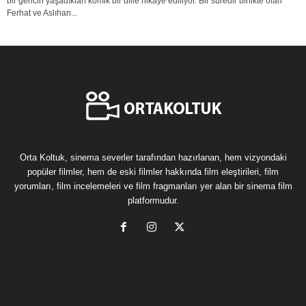
bir gencin yaşadıkları komik bir dille hikaye ediliyor. Bir süredir birlikte olan
Ferhat ve Aslıhan...
Orta Koltuk, sinema severler tarafından hazırlanan, hem vizyondaki
popüler filmler, hem de eski filmler hakkında film eleştirileri, film
yorumları, film incelemeleri ve film fragmanları yer alan bir sinema film
platformudur.