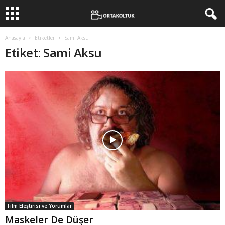
Anasayfa
Etiketler
Sami Aksu
Etiket: Sami Aksu
Film Eleştirisi ve Yorumlar
Maskeler De Düşer