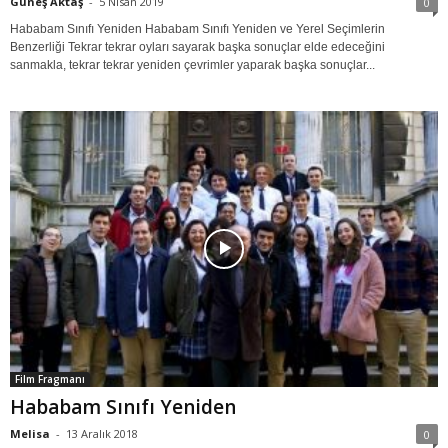
Güneş Aktaş
-
5 Nisan 2019
0
Hababam Sınıfı Yeniden Hababam Sınıfı Yeniden ve Yerel Seçimlerin
Benzerliği Tekrar tekrar oyları sayarak başka sonuçlar elde edeceğini
sanmakla, tekrar tekrar yeniden çevrimler yaparak başka sonuçlar...
Film Fragmanı
Hababam Sınıfı Yeniden
Melisa
-
13 Aralık 2018
0