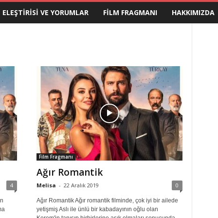
M ELEŞTIRISI VE YORUMLAR
FILM FRAGMANI
HAKKIMIZDA
Film Fragmanı
Ağır Romantik
4
Melisa
-
22 Aralık 2019
0
n
Ağır Romantik Ağır romantik filminde, çok iyi bir ailede
ma
yetişmiş Aslı ile ünlü bir kabadayının oğlu olan