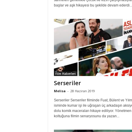
sahneleri genellikle çocuk ile kızın çarpışmasıyla
başlar ve aşk hikayesi bu şekilde devam ederdi..
Film Haberleri
Serseriler
Melisa
-
28 Haziran 2019
Serseriler Serseriler filminde Fuat, Bülent ve Yıl
isminde kumar işi ile uğraşan üç arkadaşın aksi
dolu komik maceraları hikaye ediliyor. Yönetmen
koltuğuna filmin senaryosunu da yazan...