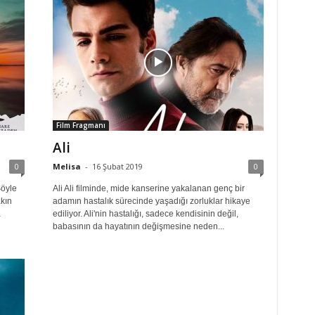
Film Fragmanı
Ali
0
Melisa
-
16 Şubat 2019
0
Söyle
Ali Ali filminde, mide kanserine yakalanan genç bir
akın
adamın hastalık sürecinde yaşadığı zorluklar hikaye
a
ediliyor. Ali'nin hastalığı, sadece kendisinin değil,
babasının da hayatının değişmesine neden...