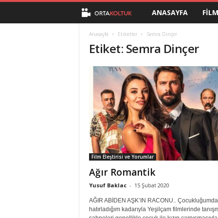
ANASAYFA
FIL
O
r
Anasayfa
Etiketler
Semra Dinçer
Etiket: Semra Dinçer
t
a
K
o
l
Film Eleştirisi ve Yorumlar
t
Ağır Romantik
u
Yusuf Baklac
-
15 Şubat 2020
AĞIR ABİDEN AŞK’IN RACONU.. Çocukluğumda
k
hatırladığım kadarıyla Yeşilçam filmlerinde tanış