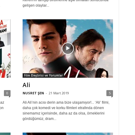
Kerem'in tanışıp birbirlerine aşık olmaları sonucunda
.
gelişen olaylar...
Film Eleştirisi ve Yorumlar
Ali
0
NUSRET ŞEN
-
21 Mart 2019
5
maz
Ali Ali’nin acısı derin ama bize ulaşamıyor!... ‘Ali’ filmi,
yon
daha çok komedi ve korku filmleri etrafında dönen
sinemamız içerisinde, daha az da olsa, örneklerini
gördüğümüz, dram...