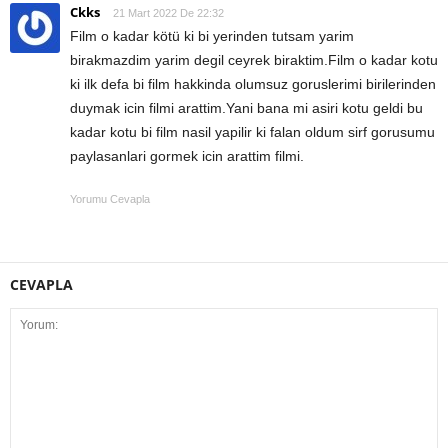
Ckks
21 Mart 2022 De 22:32
Film o kadar kötü ki bi yerinden tutsam yarim
birakmazdim yarim degil ceyrek biraktim.Film o kadar kotu
ki ilk defa bi film hakkinda olumsuz goruslerimi birilerinden
duymak icin filmi arattim.Yani bana mi asiri kotu geldi bu
kadar kotu bi film nasil yapilir ki falan oldum sirf gorusumu
paylasanlari gormek icin arattim filmi.
Yorumu Cevapla
CEVAPLA