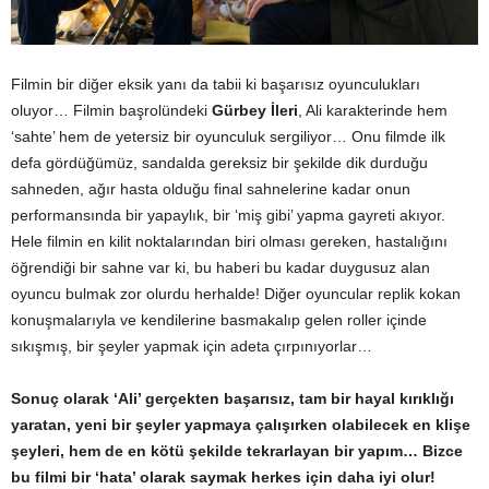
Filmin bir diğer eksik yanı da tabii ki başarısız oyunculukları
oluyor… Filmin başrolündeki
Gürbey İleri
, Ali karakterinde hem
‘sahte’ hem de yetersiz bir oyunculuk sergiliyor… Onu filmde ilk
defa gördüğümüz, sandalda gereksiz bir şekilde dik durduğu
sahneden, ağır hasta olduğu final sahnelerine kadar onun
performansında bir yapaylık, bir ‘miş gibi’ yapma gayreti akıyor.
Hele filmin en kilit noktalarından biri olması gereken, hastalığını
öğrendiği bir sahne var ki, bu haberi bu kadar duygusuz alan
oyuncu bulmak zor olurdu herhalde! Diğer oyuncular replik kokan
konuşmalarıyla ve kendilerine basmakalıp gelen roller içinde
sıkışmış, bir şeyler yapmak için adeta çırpınıyorlar…
Sonuç olarak ‘Ali’ gerçekten başarısız, tam bir hayal kırıklığı
yaratan, yeni bir şeyler yapmaya çalışırken olabilecek en klişe
şeyleri, hem de en kötü şekilde tekrarlayan bir yapım… Bizce
bu filmi bir ‘hata’ olarak saymak herkes için daha iyi olur!