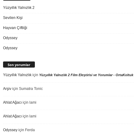
Yüzyıllık Yalnızlık 2
Sevilen Kişi
Hayvan Çiftliği
Odyssey
Odyssey
Son yorumlar
Yüzyıllık Yalnızlık
için
Yüzyıllık Yalnızlık 2 Film Eleştirisi ve Yorumlar - OrtaKoltuk
Arşiv
için
Sumatra Tonic
Ahlat Ağacı
için
lami
Ahlat Ağacı
için
lami
Odyssey
için
Ferda