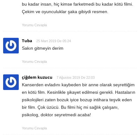
bu kadar insan, hiç kimse farketmedi bu kadar kötü filmi.
Çekim ve oyunculuklar şaka gibiydi resmen.
Yorumu Cevapla
Tuba
25 Mart 2019 De 05:24
Sakın gitmeyin derim
Yorumu Cevapla
çiğdem kuzucu
7 Ağustos 2019 De 22:03
Kanserden evladını kaybeden bir anne olarak seyrettiğim
en kötü film. Kesinlikle şikayet edilmesi gerekli. Hastaların
psikolojileri zaten bozuk iyice bozup intihara teşvik eden
bir film. Çok üzücü. Bu filmi hiç mi sağlık çalışanı,
psikolog, doktor seyretmedi acaba!
Yorumu Cevapla