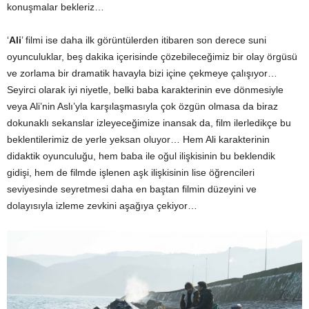
konuşmalar bekleriz…
‘
Ali
’ filmi ise daha ilk görüntülerden itibaren son derece suni
oyunculuklar, beş dakika içerisinde çözebileceğimiz bir olay örgüsü
ve zorlama bir dramatik havayla bizi içine çekmeye çalışıyor…
Seyirci olarak iyi niyetle, belki baba karakterinin eve dönmesiyle
veya Ali’nin Aslı’yla karşılaşmasıyla çok özgün olmasa da biraz
dokunaklı sekanslar izleyeceğimize inansak da, film ilerledikçe bu
beklentilerimiz de yerle yeksan oluyor… Hem Ali karakterinin
didaktik oyunculuğu, hem baba ile oğul ilişkisinin bu beklendik
gidişi, hem de filmde işlenen aşk ilişkisinin lise öğrencileri
seviyesinde seyretmesi daha en baştan filmin düzeyini ve
dolayısıyla izleme zevkini aşağıya çekiyor…