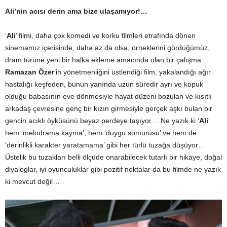
Ali’nin acısı derin ama bize ulaşamıyor!…
‘
Ali
’ filmi, daha çok komedi ve korku filmleri etrafında dönen
sinemamız içerisinde, daha az da olsa, örneklerini gördüğümüz,
dram türüne yeni bir halka ekleme amacında olan bir çalışma…
Ramazan Özer
’in yönetmenliğini üstlendiği film, yakalandığı ağır
hastalığı keşfeden, bunun yanında uzun süredir ayrı ve kopuk
olduğu babasının eve dönmesiyle hayat düzeni bozulan ve kısıtlı
arkadaş çevresine genç bir kızın girmesiyle gerçek aşkı bulan bir
gencin acıklı öyküsünü beyaz perdeye taşıyor… Ne yazık ki ‘
Ali
’
hem ‘melodrama kayma’, hem ‘duygu sömürüsü’ ve hem de
‘derinlikli karakter yaratamama’ gibi her türlü tuzağa düşüyor…
Üstelik bu tuzakları belli ölçüde onarabilecek tutarlı bir hikaye, doğal
diyaloglar, iyi oyunculuklar gibi pozitif noktalar da bu filmde ne yazık
ki mevcut değil…