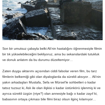
Son bir umutsuz çabayla belki Ali’nin hastalığını öğrenmesiyle filmin
bir tık yükselebileceğini bekliyoruz, ama bu sekanslardaki tutukluk
ve donuk anlatım da bu durumu düzeltemiyor…
Zaten duygu aktarımı açısından ciddi falsolar veren film, bu tarz
filmlerin belkemiği gibi olan diyaloglarda da sürekli aksıyor… Ali’nin
yakın arkadaşları Mustafa, Sefa ve Mürsel’le sohbetleri o kadar
tatsız tuzsuz ki, Aslı ile olan ilişkisi o kadar üstünkörü işlenmiş ki ve
ayrıca sürekli üzgün (niye?) olan annesiyle bağı o kadar zayıf ki,
babasının ortaya çıkması bile filmi biraz olsun ilginç kılamıyor…