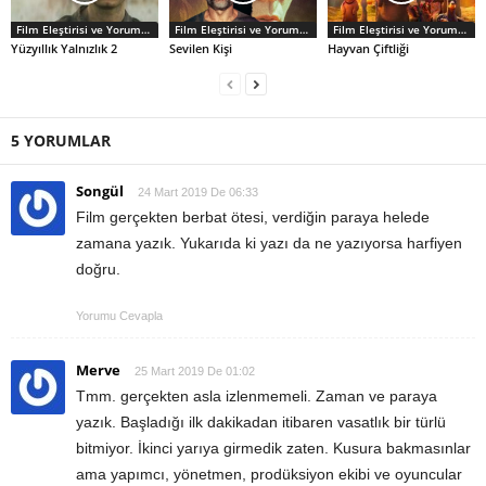
Film Eleştirisi ve Yorumlar
Film Eleştirisi ve Yorumlar
Film Eleştirisi ve Yorumlar
Yüzyıllık Yalnızlık 2
Sevilen Kişi
Hayvan Çiftliği
5 YORUMLAR
Songül
24 Mart 2019 De 06:33
Film gerçekten berbat ötesi, verdiğin paraya helede
zamana yazık. Yukarıda ki yazı da ne yazıyorsa harfiyen
doğru.
Yorumu Cevapla
Merve
25 Mart 2019 De 01:02
Tmm. gerçekten asla izlenmemeli. Zaman ve paraya
yazık. Başladığı ilk dakikadan itibaren vasatlık bir türlü
bitmiyor. İkinci yarıya girmedik zaten. Kusura bakmasınlar
ama yapımcı, yönetmen, prodüksiyon ekibi ve oyuncular