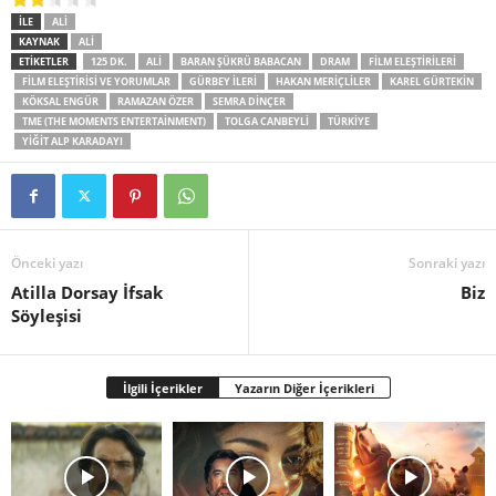
İLE
ALI
KAYNAK
ALI
ETİKETLER
125 DK.
ALI
BARAN ŞÜKRÜ BABACAN
DRAM
FILM ELEŞTIRILERI
FILM ELEŞTIRISI VE YORUMLAR
GÜRBEY İLERI
HAKAN MERIÇLILER
KAREL GÜRTEKIN
KÖKSAL ENGÜR
RAMAZAN ÖZER
SEMRA DINÇER
TME (THE MOMENTS ENTERTAINMENT)
TOLGA CANBEYLI
TÜRKİYE
YIĞIT ALP KARADAYI
Önceki yazı
Sonraki yazı
Atilla Dorsay İfsak
Biz
Söyleşisi
İlgili İçerikler
Yazarın Diğer İçerikleri