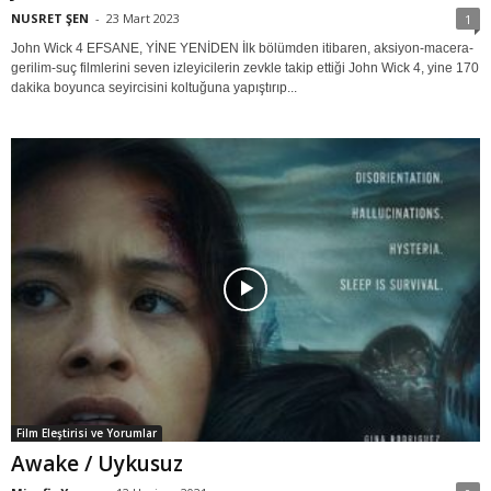
NUSRET ŞEN
-
23 Mart 2023
1
John Wick 4 EFSANE, YİNE YENİDEN İlk bölümden itibaren, aksiyon-macera-
gerilim-suç filmlerini seven izleyicilerin zevkle takip ettiği John Wick 4, yine 170
dakika boyunca seyircisini koltuğuna yapıştırıp...
Film Eleştirisi ve Yorumlar
Awake / Uykusuz