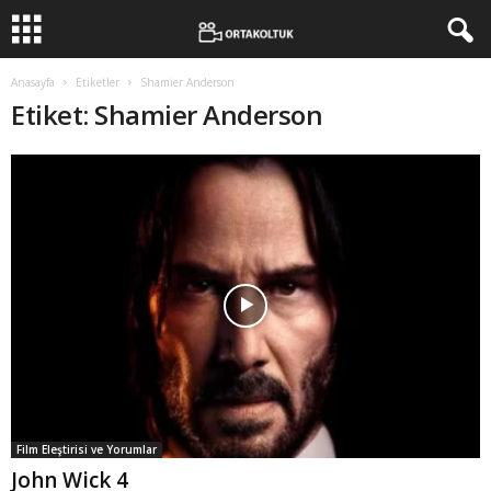
Anasayfa
Etiketler
Shamier Anderson
Etiket: Shamier Anderson
Film Eleştirisi ve Yorumlar
John Wick 4