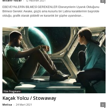
Misafir Yazar
-
12 Haziran 2021
0
EBEVEYNLERİN BİLMESİ GEREKENLER Ebeveynlerin Uyanık Olduğunu
Bilmesi Gerekir. Awake, güçlü ama kusurlu bir Latina karakterinin başrolde
olduğu, grafik olarak şiddetli ve karanlık bir şüphe uyandıran...
Film Fragmanı
Kaçak Yolcu / Stowaway
Melisa
-
24 Mart 2021
0