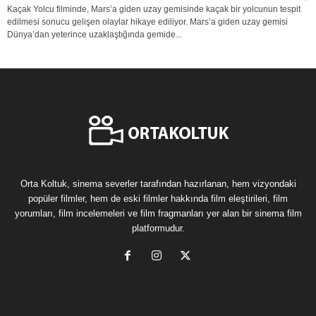
Kaçak Yolcu filminde, Mars’a giden uzay gemisinde kaçak bir yolcunun tespit
edilmesi sonucu gelişen olaylar hikaye ediliyor. Mars’a giden uzay gemisi
Dünya’dan yeterince uzaklaştığında gemide...
Orta Koltuk, sinema severler tarafından hazırlanan, hem vizyondaki
popüler filmler, hem de eski filmler hakkında film eleştirileri, film
yorumları, film incelemeleri ve film fragmanları yer alan bir sinema film
platformudur.