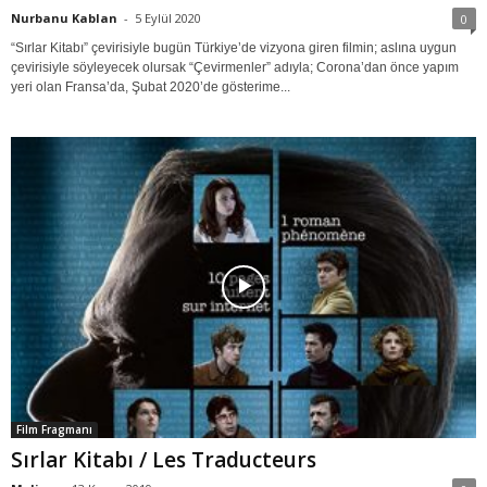
Nurbanu Kablan
-
5 Eylül 2020
0
“Sırlar Kitabı” çevirisiyle bugün Türkiye’de vizyona giren filmin; aslına uygun
çevirisiyle söyleyecek olursak “Çevirmenler” adıyla; Corona’dan önce yapım
yeri olan Fransa’da, Şubat 2020’de gösterime...
Film Fragmanı
Sırlar Kitabı / Les Traducteurs