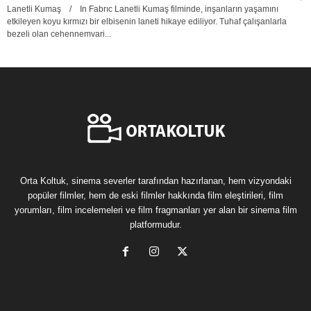
Lanetli Kumaş / In Fabrıc Lanetli Kumaş filminde, inşanların yaşamını
etkileyen koyu kırmızı bir elbisenin laneti hikaye ediliyor. Tuhaf çalışanlarla
bezeli olan cehennemvari...
Orta Koltuk, sinema severler tarafından hazırlanan, hem vizyondaki
popüler filmler, hem de eski filmler hakkında film eleştirileri, film
yorumları, film incelemeleri ve film fragmanları yer alan bir sinema film
platformudur.