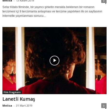
Melisa
-
13 Kasım 2019
0
Sırlar Kitabı filminde, bir yayıncı şirketin merakla beklenen bir romanın
tercümesi içi 9 tercümanla anlaşması ve tercüme yapılırken ilk on sayfasının
internette yayınlanması sonucu...
Film Fragmanı
Lanetli Kumaş
Melisa
-
31 Mart 2019
0