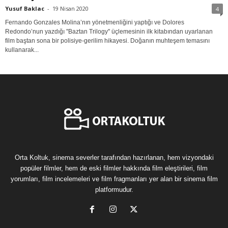
Yusuf Baklac
-
19 Nisan 2020
4
Fernando Gonzales Molina’nın yönetmenliğini yaptığı ve Dolores
Redondo’nun yazdığı ''Baztan Trilogy'' üçlemesinin ilk kitabından uyarlanan
film baştan sona bir polisiye-gerilim hikayesi. Doğanın muhteşem temasını
kullanarak...
Orta Koltuk, sinema severler tarafından hazırlanan, hem vizyondaki
popüler filmler, hem de eski filmler hakkında film eleştirileri, film
yorumları, film incelemeleri ve film fragmanları yer alan bir sinema film
platformudur.