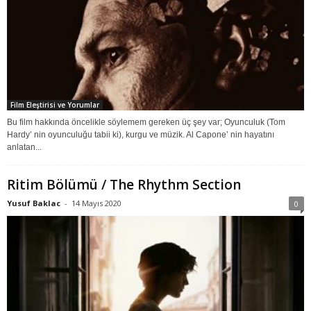
Film Eleştirisi ve Yorumlar
Bu film hakkında öncelikle söylemem gereken üç şey var; Oyunculuk (Tom
Hardy’ nin oyunculuğu tabii ki), kurgu ve müzik. Al Capone’ nin hayatını
anlatan...
Ritim Bölümü / The Rhythm Section
Yusuf Baklac
-
14 Mayıs 2020
0