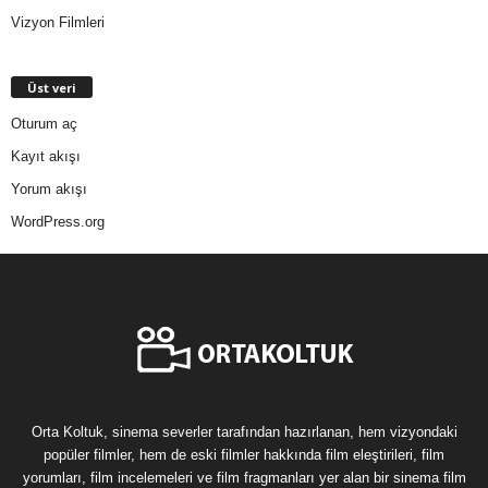
Vizyon Filmleri
Üst veri
Oturum aç
Kayıt akışı
Yorum akışı
WordPress.org
Orta Koltuk, sinema severler tarafından hazırlanan, hem vizyondaki
popüler filmler, hem de eski filmler hakkında film eleştirileri, film
yorumları, film incelemeleri ve film fragmanları yer alan bir sinema film