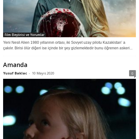
Film Eleştirisi ve Yorumlar
Yeni Nesil Alien 1980 yıllarının ortası, iki Sovyet uzay pilotu Kazakistan’ a
çakılır. Birisi ölür diğeri ise içinde bir şey gizlemektedir bunu öğrenen askeri...
Amanda
Yusuf Baklac
-
10 Mayıs 2020
0