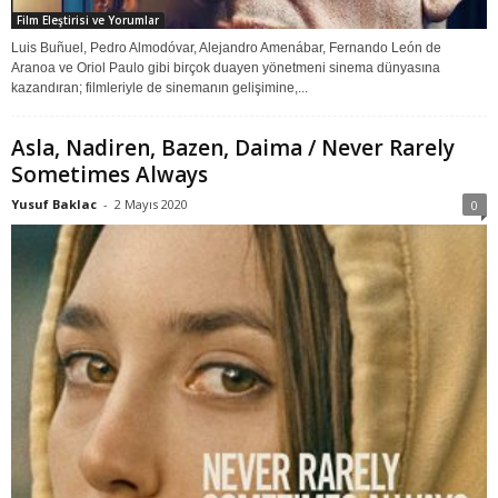
Film Eleştirisi ve Yorumlar
Luis Buñuel, Pedro Almodóvar, Alejandro Amenábar, Fernando León de
Aranoa ve Oriol Paulo gibi birçok duayen yönetmeni sinema dünyasına
kazandıran; filmleriyle de sinemanın gelişimine,...
Asla, Nadiren, Bazen, Daima / Never Rarely
Sometimes Always
Yusuf Baklac
-
2 Mayıs 2020
0