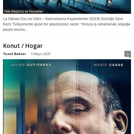
Film Eleştirisi ve Yorumlar
La Odisea Da Los Giles – Kahramanca Kaybedenler (2019) Sözlüğe Göre
Keriz Türkçemizde güzel bir atasözümüz vardır. “Hırsıza iş ısmarlamak, köpeğe
peynir tulumu...
Konut / Hogar
Yusuf Baklac
-
5 Mayıs 2020
0