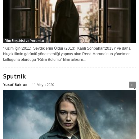
Film Eleştirisi ve Yorumlar
''Kızım İçin(2011), Sevdiklerini Öldür (2013), Kanlı Sonbahar(2013)'' ve daha
birçok filmin görüntü yönetmenliği yapmış olan Reed Morano’nun yönetmen
koltuğuna oturduğu ''Ritim Bölümü'' filmi ailesini...
Sputnik
Yusuf Baklac
-
11 Mayıs 2020
0