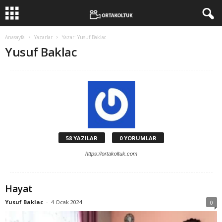
Anasayfa
Yazarlar
Yazar: Yusuf Baklac
Yusuf Baklac
58 YAZILAR
0 YORUMLAR
https://ortakoltuk.com
Hayat
Yusuf Baklac
-
4 Ocak 2024
0