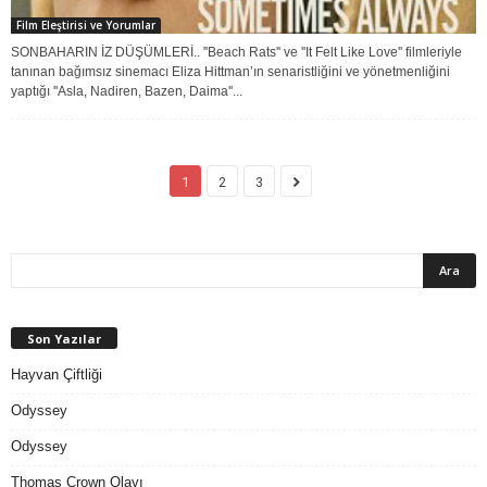
Film Eleştirisi ve Yorumlar
SONBAHARIN İZ DÜŞÜMLERİ.. ''Beach Rats'' ve ''It Felt Like Love'' filmleriyle
tanınan bağımsız sinemacı Eliza Hittman’ın senaristliğini ve yönetmenliğini
yaptığı ''Asla, Nadiren, Bazen, Daima''...
1
2
3
Son Yazılar
Hayvan Çiftliği
Odyssey
Odyssey
Thomas Crown Olayı