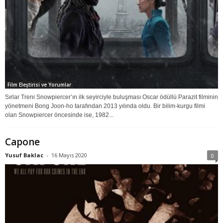
Film Eleştirisi ve Yorumlar
Sırlar Treni Snowpiercer’ın ilk seyirciyle buluşması Oscar ödüllü Parazit filminin
yönetmeni Bong Joon-ho tarafından 2013 yılında oldu. Bir bilim-kurgu filmi
olan Snowpiercer öncesinde ise, 1982...
Capone
Yusuf Baklac
-
16 Mayıs 2020
0