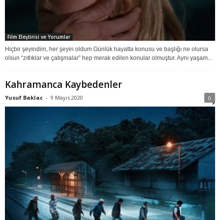
Film Eleştirisi ve Yorumlar
Hiçbir şeyindim, her şeyin oldum Günlük hayatta konusu ve başlığı ne olursa
olsun “zıtlıklar ve çatışmalar” hep merak edilen konular olmuştur. Aynı yaşam...
Kahramanca Kaybedenler
Yusuf Baklac
-
9 Mayıs 2020
0