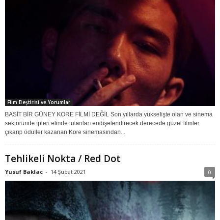
Film Eleştirisi ve Yorumlar
BASİT BİR GÜNEY KORE FİLMİ DEĞİL Son yıllarda yükselişte olan ve sinema
sektöründe ipleri elinde tutanları endişelendirecek derecede güzel filmler
çıkarıp ödüller kazanan Kore sinemasından...
Tehlikeli Nokta / Red Dot
Yusuf Baklac
-
14 Şubat 2021
0