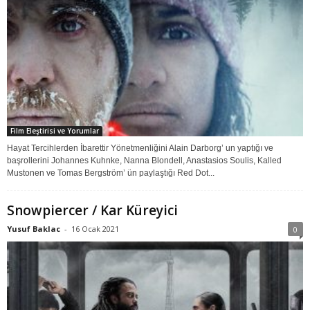
Film Eleştirisi ve Yorumlar
Hayat Tercihlerden İbarettir Yönetmenliğini Alain Darborg’ un yaptığı ve
başrollerini Johannes Kuhnke, Nanna Blondell, Anastasios Soulis, Kalled
Mustonen ve Tomas Bergström’ ün paylaştığı Red Dot...
Snowpiercer / Kar Küreyici
Yusuf Baklac
-
16 Ocak 2021
0