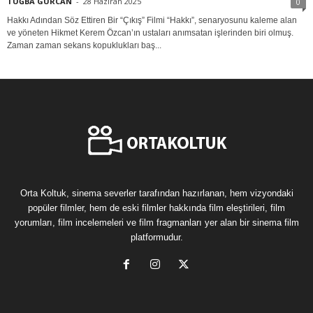
TUĞBA GÜRCAN
-
28 Haziran 2025
0
Hakkı Adından Söz Ettiren Bir “Çıkış” Filmi “Hakkı”, senaryosunu kaleme alan
ve yöneten Hikmet Kerem Özcan’ın ustaları anımsatan işlerinden biri olmuş.
Zaman zaman sekans kopuklukları baş...
Orta Koltuk, sinema severler tarafından hazırlanan, hem vizyondaki
popüler filmler, hem de eski filmler hakkında film eleştirileri, film
yorumları, film incelemeleri ve film fragmanları yer alan bir sinema film
platformudur.