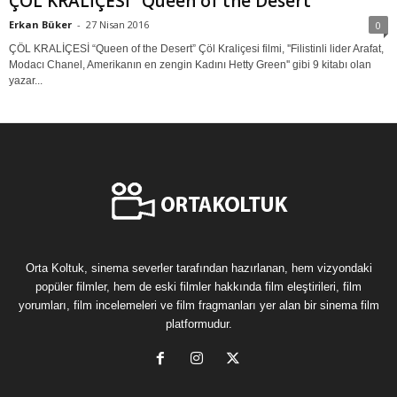
ÇÖL KRALİÇESİ “Queen of the Desert”
Erkan Büker
-
27 Nisan 2016
0
ÇÖL KRALİÇESİ “Queen of the Desert” Çöl Kraliçesi filmi, ''Filistinli lider Arafat,
Modacı Chanel, Amerikanın en zengin Kadını Hetty Green'' gibi 9 kitabı olan
yazar...
Orta Koltuk, sinema severler tarafından hazırlanan, hem vizyondaki
popüler filmler, hem de eski filmler hakkında film eleştirileri, film
yorumları, film incelemeleri ve film fragmanları yer alan bir sinema film
platformudur.