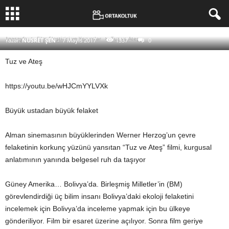
Tuz ve Ateş
Anasayfa
Film Eleştirisi ve Yorumlar
Tuz ve Ateş
Yazar:
NUSRET ŞEN
-
7 Mayıs 2017
1337
0
Tuz ve Ateş
https://youtu.be/wHJCmYYLVXk
Büyük ustadan büyük felaket
Alman sinemasının büyüklerinden Werner Herzog’un çevre
felaketinin korkunç yüzünü yansıtan “Tuz ve Ateş” filmi, kurgusal
anlatımının yanında belgesel ruh da taşıyor
Güney Amerika… Bolivya’da. Birleşmiş Milletler’in (BM)
görevlendirdiği üç bilim insanı Bolivya’daki ekoloji felaketini
incelemek için Bolivya’da inceleme yapmak için bu ülkeye
gönderiliyor. Film bir esaret üzerine açılıyor. Sonra film geriye