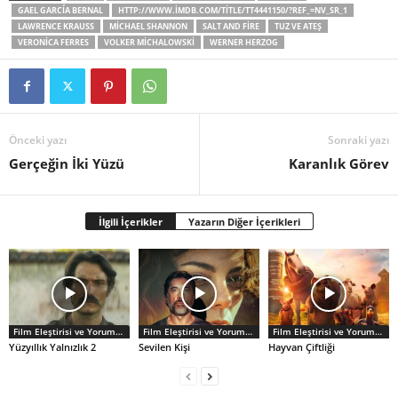
GAEL GARCÍA BERNAL
HTTP://WWW.IMDB.COM/TITLE/TT4441150/?REF_=NV_SR_1
LAWRENCE KRAUSS
MİCHAEL SHANNON
SALT AND FIRE
TUZ VE ATEŞ
VERONICA FERRES
VOLKER MICHALOWSKI
WERNER HERZOG
Önceki yazı
Sonraki yazı
Gerçeğin İki Yüzü
Karanlık Görev
İlgili İçerikler
Yazarın Diğer İçerikleri
Film Eleştirisi ve Yorumlar
Film Eleştirisi ve Yorumlar
Film Eleştirisi ve Yorumlar
Yüzyıllık Yalnızlık 2
Sevilen Kişi
Hayvan Çiftliği