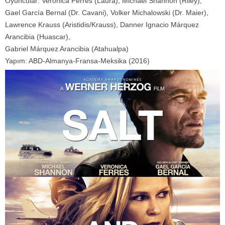
Oyuncular: Veronica Ferres (Laura), Michael Shannon (Riley),
Gael García Bernal (Dr. Cavani), Volker Michalowski (Dr. Maier),
Lawrence Krauss (Aristidis/Krauss), Danner Ignacio Márquez
Arancibia (Huascar),
Gabriel Márquez Arancibia (Atahualpa)
Yapım: ABD-Almanya-Fransa-Meksika (2016)