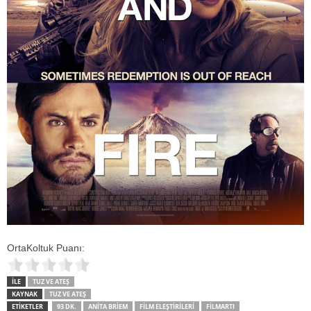
OrtaKoltuk Puanı:
İLE
TUZ VE ATEŞ
KAYNAK
TUZ VE ATEŞ
ETİKETLER
93 DK.
ANITA BRIEM
FILM ELEŞTIRILERI
FILMARTI