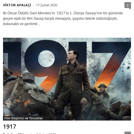
VİKTOR APALAÇİ
-
17 Şubat 2020
0
İki Oscar Ödüllü Sam Mendes’in ‘1917’si 1. Dünya Savaşı’nın bir gününde
geçen epik bir film Savaş karşıtı mesajıyla, şaşırtıcı teknik üstünlüğüyle,
dokunaklı ve gerilimli...
Film Eleştirisi ve Yorumlar
1917