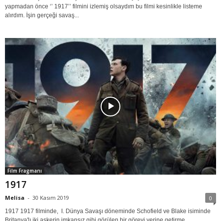
yapmadan önce ‘’ 1917’’ filmini izlemiş olsaydım bu filmi kesinlikle listeme
alırdım. İşin gerçeği savaş...
Film Fragmanı
1917
Melisa
-
30 Kasım 2019
0
1917 1917 filminde, I. Dünya Savaşı döneminde Schofield ve Blake isiminde
Britanya'lı iki askerin imkansız gibi görülen bir görevi yerine getirme