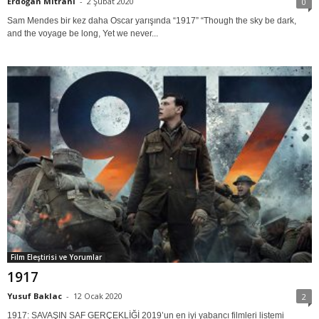
Erdoğan Mitrani
-
2 Şubat 2020
0
Sam Mendes bir kez daha Oscar yarışında “1917” “Though the sky be dark,
and the voyage be long, Yet we never...
Film Eleştirisi ve Yorumlar
1917
Yusuf Baklac
-
12 Ocak 2020
2
1917: SAVAŞIN SAF GERÇEKLİĞİ 2019’un en iyi yabancı filmleri listemi