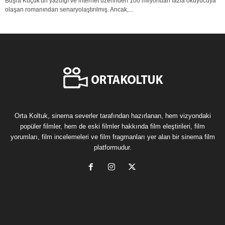
Büşra Küçük'ün yazdığı ve internet üzerinden 100 milyondan fazla okuyucuya
olaşan romanından senaryolaştırılmış. Ancak,...
Orta Koltuk, sinema severler tarafından hazırlanan, hem vizyondaki
popüler filmler, hem de eski filmler hakkında film eleştirileri, film
yorumları, film incelemeleri ve film fragmanları yer alan bir sinema film
platformudur.