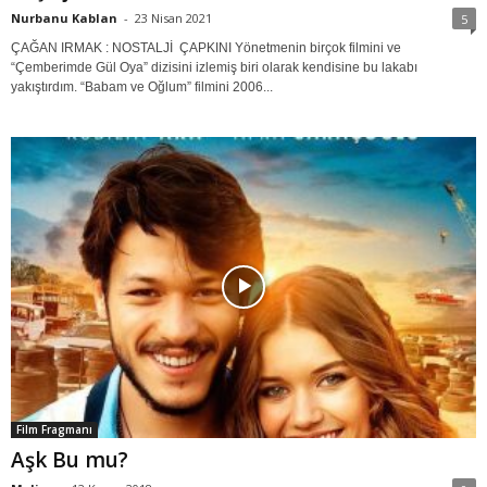
Nurbanu Kablan
-
23 Nisan 2021
5
ÇAĞAN IRMAK : NOSTALJİ ÇAPKINI Yönetmenin birçok filmini ve
“Çemberimde Gül Oya” dizisini izlemiş biri olarak kendisine bu lakabı
yakıştırdım. “Babam ve Oğlum” filmini 2006...
Film Fragmanı
Aşk Bu mu?