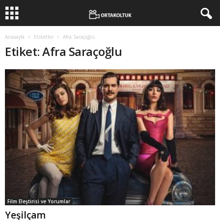
Anasayfa
Etiketler
Afra Saraçoğlu
Etiket: Afra Saraçoğlu
Film Eleştirisi ve Yorumlar
Yeşilçam