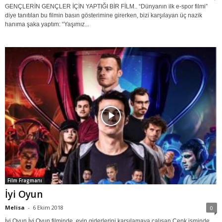
GENÇLERİN GENÇLER İÇİN YAPTIĞI BİR FİLM.. “Dünyanın ilk e-spor filmi”
diye tanıtılan bu filmin basın gösterimine girerken, bizi karşılayan üç nazik
hanıma şaka yaptım: “Yaşımız...
Film Fragmanı
İyi Oyun
Melisa
-
6 Ekim 2018
0
İyi Oyun İyi Oyun filminde, evin giderlerini karşılamaya çalışan Cenk isminde