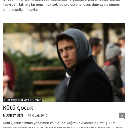
liseyi yeni bitirmiş bir gencin bir şekilde profesyonel oyun dünyasına girmesi
sonucu gelişen olaylar...
Film Eleştirisi ve Yorumlar
Kötü Çocuk
NUSRET ŞEN
-
19 Ocak 2017
0
Kötü Çocuk filminin yönetmen koltuğuna Yağız Alp Akaydın oturmuş. Film,