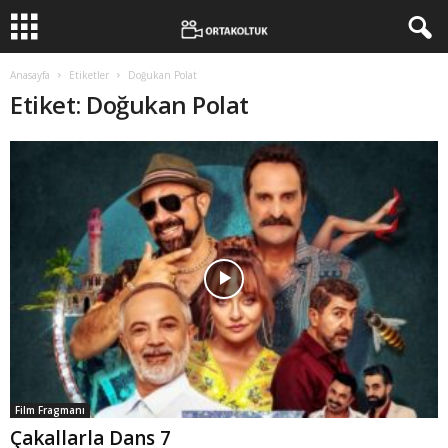
Anasayfa
Etiketler
Doğukan Polat
Etiket: Doğukan Polat
Film Fragmanı
Çakallarla Dans 7