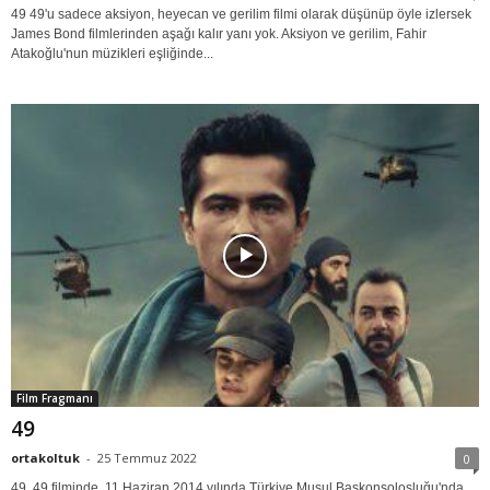
49 49'u sadece aksiyon, heyecan ve gerilim filmi olarak düşünüp öyle izlersek
James Bond filmlerinden aşağı kalır yanı yok. Aksiyon ve gerilim, Fahir
Atakoğlu'nun müzikleri eşliğinde...
Film Fragmanı
49
ortakoltuk
-
25 Temmuz 2022
0
49 49 filminde, 11 Haziran 2014 yılında Türkiye Musul Başkonsolosluğu'nda