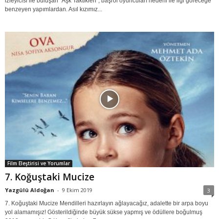
izleyicisi ile buluşan "Aşk Taktikleri", başrol oyuncuları nedeni ile ilgi göreceğe
benzeyen yapımlardan. Asıl kızımız...
Film Eleştirisi ve Yorumlar
7. Koğuştaki Mucize
Yazgülü Aldoğan
-
9 Ekim 2019
3
7. Koğuştaki Mucize Mendilleri hazırlayın ağlayacağız, adalette bir arpa boyu
yol alamamışız! Gösterildiğinde büyük sükse yapmış ve ödüllere boğulmuş