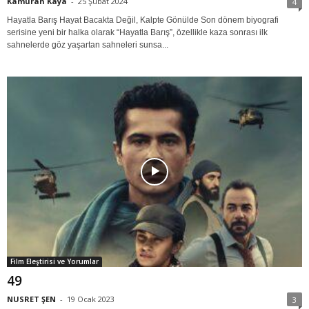
Kamuran Kaya
-
25 Şubat 2024
4
Hayatla Barış Hayat Bacakta Değil, Kalpte Gönülde Son dönem biyografi
serisine yeni bir halka olarak “Hayatla Barış”, özellikle kaza sonrası ilk
sahnelerde göz yaşartan sahneleri sunsa...
Film Eleştirisi ve Yorumlar
49
NUSRET ŞEN
-
19 Ocak 2023
3