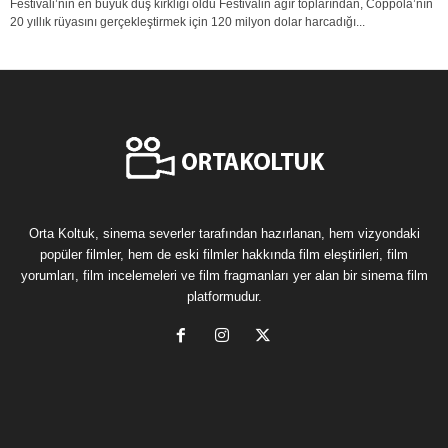
Festivali’nin en büyük düş kırklığı oldu Festivalin ağır toplarından, Coppola’nın
20 yıllık rüyasını gerçekleştirmek için 120 milyon dolar harcadığı...
Orta Koltuk, sinema severler tarafından hazırlanan, hem vizyondaki
popüler filmler, hem de eski filmler hakkında film eleştirileri, film
yorumları, film incelemeleri ve film fragmanları yer alan bir sinema film
platformudur.