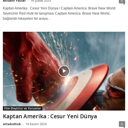
Misafir Yazar
-
14 Şubat 2025
0
Kaptan Amerika : Cesur Yeni Dünya / Captain America: Brave New World
Seyircinin Red Hulk ile tanışması Captain America: Brave New World,
bağlantılı hikayeleri bir araya...
Film Eleştirisi ve Yorumlar
Kaptan Amerika : Cesur Yeni Dünya
ortakoltuk
-
14 Kasım 2024
0