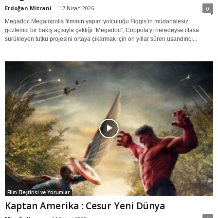
Erdoğan Mitrani
-
17 Nisan 2026
0
Megadoc Megalopolis filminin yapım yolculuğu Figgis’in müdahalesiz
gözlemci bir bakış açısıyla çektiği “Megadoc”, Coppola'yı neredeyse iflasa
sürükleyen tutku projesini ortaya çıkarmak için on yıllar süren usandırıcı...
Film Eleştirisi ve Yorumlar
Kaptan Amerika : Cesur Yeni Dünya