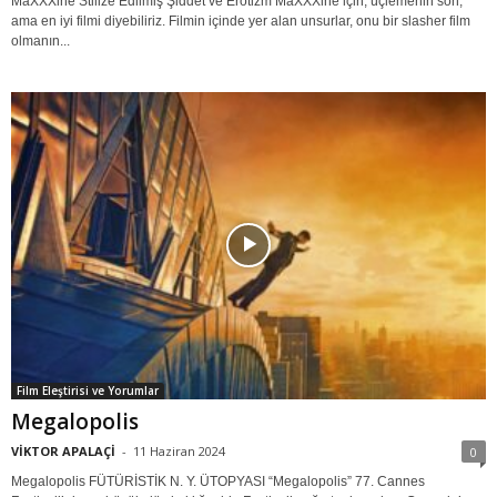
MaXXXine Stilize Edilmiş Şiddet ve Erotizm MaXXXine için, üçlemenin son,
ama en iyi filmi diyebiliriz. Filmin içinde yer alan unsurlar, onu bir slasher film
olmanın...
Film Eleştirisi ve Yorumlar
Megalopolis
VİKTOR APALAÇİ
-
11 Haziran 2024
0
Megalopolis FÜTÜRİSTİK N. Y. ÜTOPYASI “Megalopolis” 77. Cannes