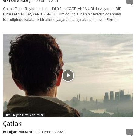
VİKTOR APALAÇİ
-
25 Aralık 2021
0
Çatlak Fikret Reyhan’ın bol ödüllü filmi “ÇATLAK” MUBİ’de vizyonda BİR
RİYAKARLIK BAŞYAPITI (SPOT) Film ödünç alınan bir borcun ödenmesi
istendiğinde kalabalık bir ailede yaşanan çatışmaları anlatıyor. Fikret...
Film Eleştirisi ve Yorumlar
Çatlak
Erdoğan Mitrani
-
12 Temmuz 2021
0