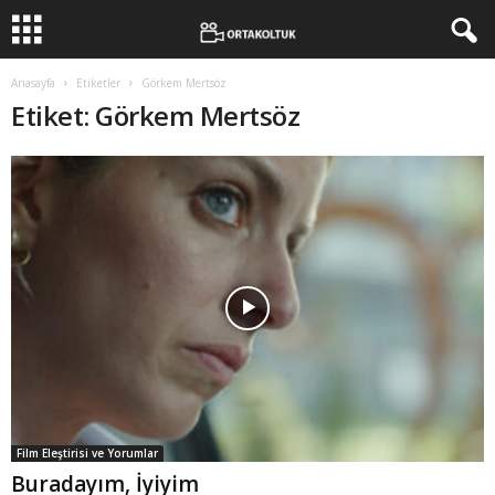
Anasayfa
Etiketler
Görkem Mertsöz
Etiket: Görkem Mertsöz
Film Eleştirisi ve Yorumlar
Buradayım, İyiyim