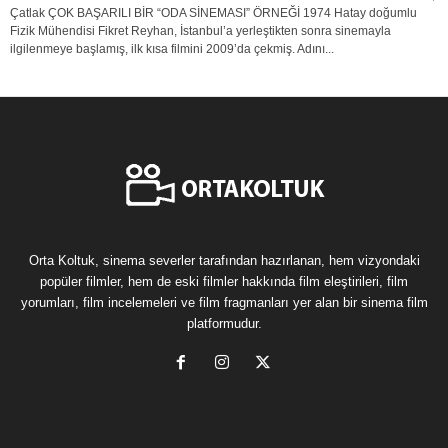
Çatlak ÇOK BAŞARILI BİR “ODA SİNEMASI” ÖRNEĞİ 1974 Hatay doğumlu
Fizik Mühendisi Fikret Reyhan, İstanbul’a yerleştikten sonra sinemayla
ilgilenmeye başlamış, ilk kısa filmini 2009’da çekmiş. Adını...
Orta Koltuk, sinema severler tarafından hazırlanan, hem vizyondaki
popüler filmler, hem de eski filmler hakkında film eleştirileri, film
yorumları, film incelemeleri ve film fragmanları yer alan bir sinema film
platformudur.