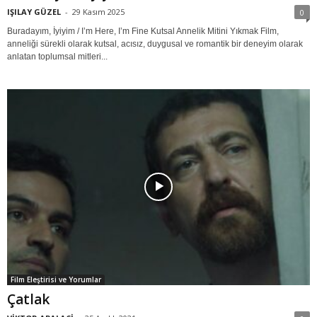
IŞILAY GÜZEL
-
29 Kasım 2025
0
Buradayım, İyiyim / I’m Here, I’m Fine Kutsal Annelik Mitini Yıkmak Film,
anneliği sürekli olarak kutsal, acısız, duygusal ve romantik bir deneyim olarak
anlatan toplumsal mitleri...
Film Eleştirisi ve Yorumlar
Çatlak