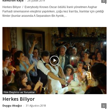
Kamuran Kaya
-
26 Şubat 2019
0
Herkes Biliyor / Everybody Knows Oscar ödüllü İranlı yönetmen Asghar
Farhadi sinemasının eleştirisi yapılırken, çoğu kez İran'da, İranlılar için çektiği
filmler (bunlar arasında A Separatıon-Bir Ayrılık,...
Film Eleştirisi ve Yorumlar
Herkes Biliyor
Duygu Akağız
-
31 Ağustos 2018
0