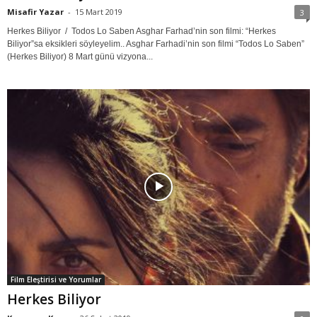
Misafir Yazar
-
15 Mart 2019
3
Herkes Biliyor / Todos Lo Saben Asghar Farhad’nin son filmi: “Herkes
Biliyor”sa eksikleri söyleyelim.. Asghar Farhadi’nin son filmi “Todos Lo Saben”
(Herkes Biliyor) 8 Mart günü vizyona...
Film Eleştirisi ve Yorumlar
Herkes Biliyor