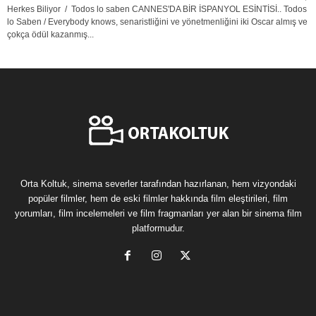
Herkes Biliyor / Todos lo saben CANNES'DA BİR İSPANYOL ESİNTİSİ.. Todos
lo Saben / Everybody knows, senaristliğini ve yönetmenliğini iki Oscar almış ve
çokça ödül kazanmış...
Orta Koltuk, sinema severler tarafından hazırlanan, hem vizyondaki
popüler filmler, hem de eski filmler hakkında film eleştirileri, film
yorumları, film incelemeleri ve film fragmanları yer alan bir sinema film
platformudur.