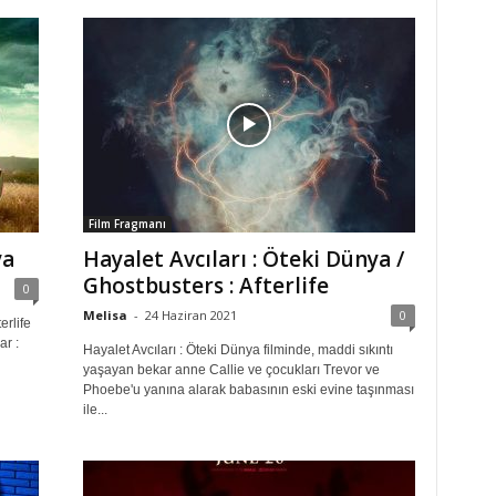
Film Fragmanı
ya
Hayalet Avcıları : Öteki Dünya /
Ghostbusters : Afterlife
0
Melisa
-
24 Haziran 2021
0
erlife
ar :
Hayalet Avcıları : Öteki Dünya filminde, maddi sıkıntı
yaşayan bekar anne Callie ve çocukları Trevor ve
Phoebe'u yanına alarak babasının eski evine taşınması
ile...