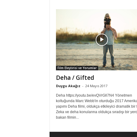
Film Eleştirisi ve Yorumlar
Deha / Gifted
Duygu Akağız
-
24 Mayıs 2017
Deha https://youtu.be/evQVrGll7N4 Yönetmen
koltuğunda Marc Webb'in oturduğu 2017 Amerik
yapımı Deha filmi, oldukça etkileyici dramatik bir f
Zeka ve deha konularına oldukça sıradışı bir yer
bakan filmin...