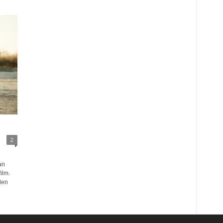
2
an
ilm.
den