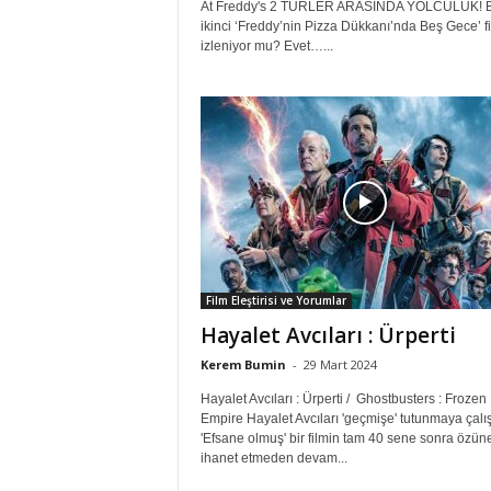
At Freddy's 2 TÜRLER ARASINDA YOLCULUK! 
ikinci ‘Freddy’nin Pizza Dükkanı’nda Beş Gece’ fi
izleniyor mu? Evet…...
Film Eleştirisi ve Yorumlar
Hayalet Avcıları : Ürperti
Kerem Bumin
-
29 Mart 2024
Hayalet Avcıları : Ürperti / Ghostbusters : Frozen
Empire Hayalet Avcıları 'geçmişe' tutunmaya çalış
'Efsane olmuş' bir filmin tam 40 sene sonra özün
ihanet etmeden devam...