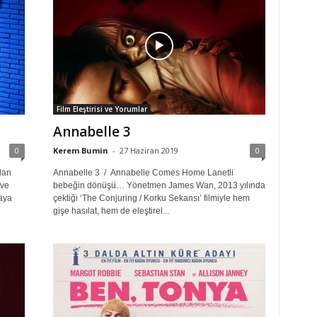
Film Eleştirisi ve Yorumlar
Annabelle 3
0
Kerem Bumin
-
27 Haziran 2019
0
lan
Annabelle 3 / Annabelle Comes Home Lanetli
 ve
bebeğin dönüşü… Yönetmen James Wan, 2013 yılında
aya
çektiği ‘The Conjuring / Korku Sekansı’ filmiyle hem
gişe hasılat, hem de eleştirel...