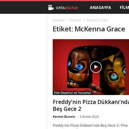
ANASAYFA
FIL
O
r
Anasayfa
Etiketler
McKenna Grace
Etiket: McKenna Grace
t
a
K
o
l
Film Eleştirisi ve Yorumlar
t
Freddy’nin Pizza Dükkanı’nd
Beş Gece 2
u
Kerem Bumin
-
5 Aralık 2025
k
Freddy’nin Pizza Dükkanı’nda Beş Gece 2 / Five 