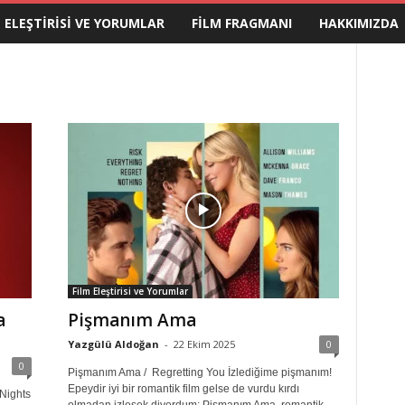
M ELEŞTIRISI VE YORUMLAR
FILM FRAGMANI
HAKKIMIZDA
Film Eleştirisi ve Yorumlar
a
Pişmanım Ama
Yazgülü Aldoğan
-
22 Ekim 2025
0
0
Pişmanım Ama / Regretting You İzlediğime pişmanım!
Epeydir iyi bir romantik film gelse de vurdu kırdı
Nights