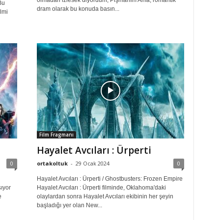
olmadan izlesek diyordum; Pişmanım Ama, romantik
Bu
dram olarak bu konuda basın...
lmi
Film Fragmanı
Hayalet Avcıları : Ürperti
0
ortakoltuk
-
29 Ocak 2024
0
Hayalet Avcıları : Ürperti / Ghostbusters: Frozen Empire
ıyor
Hayalet Avcıları : Ürperti filminde, Oklahoma'daki
e
olaylardan sonra Hayalet Avcıları ekibinin her şeyin
başladığı yer olan New...