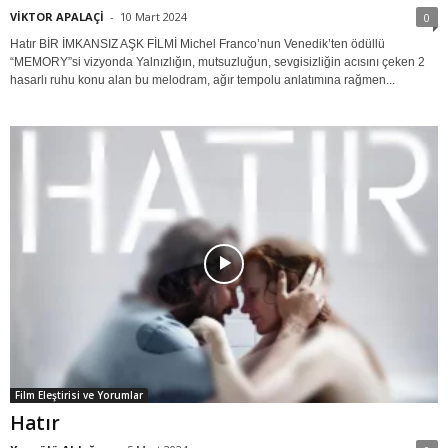
VİKTOR APALAÇİ
-
10 Mart 2024
0
Hatır BİR İMKANSIZ AŞK FİLMİ Michel Franco’nun Venedik’ten ödüllü
“MEMORY”si vizyonda Yalnızlığın, mutsuzluğun, sevgisizliğin acısını çeken 2
hasarlı ruhu konu alan bu melodram, ağır tempolu anlatımına rağmen...
Film Eleştirisi ve Yorumlar
Hatır