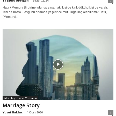
Yazgülü Aldoğan
-
5 Mart 2024
0
Hatır / Memory Birbirine tutunup yaşamak İkisi de kırık dökük, ikisi de yaralı.
İkisi de hasta. Sevgi bu ortamda yeşerince mutluluğa ilaç olabilir mi? Hatır,
(Memory)...
Film Eleştirisi ve Yorumlar
Marriage Story
Yusuf Baklac
-
4 Ocak 2020
1