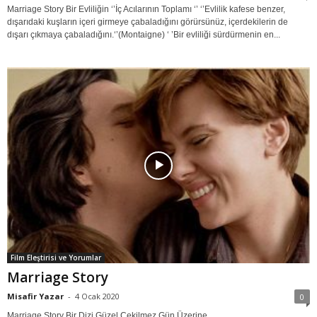
Marriage Story Bir Evliliğin ‘’İç Acılarının Toplamı ‘’ ‘’Evlilik kafese benzer,
dışarıdaki kuşların içeri girmeye çabaladığını görürsünüz, içerdekilerin de
dışarı çıkmaya çabaladığını.‘’(Montaigne) ‘ ’Bir evliliği sürdürmenin en...
Film Eleştirisi ve Yorumlar
Marriage Story
Misafir Yazar
-
4 Ocak 2020
0
Marriage Story Bir Dizi Güzel Çekilmez Gün Üzerine... ...