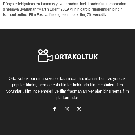
Dünya edebiyatının en tanınmış yazarlarından Jack London’un romanından
sinemaya uyarlanan “Martin Eden” 2019 yılının çarpıcı filmlerinden biridir.
İstanbul online Film Festivali’nde gösterilecek film, 76. Venedik...
Orta Koltuk, sinema severler tarafından hazırlanan, hem vizyondaki
popüler filmler, hem de eski filmler hakkında film eleştirileri, film
yorumları, film incelemeleri ve film fragmanları yer alan bir sinema film
platformudur.