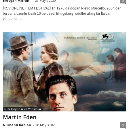
Erdoğan Mitrani
-
29 Mayıs 2020
0
İKSV ONLİNE FİLM FESTİVALİ 14 1976’da doğan Pietro Marcello, 2004’den
bu yana uzunlu kısalı 10 belgesel film çekmiş, ödüller almış bir İtalyan
yönetmen....
Film Eleştirisi ve Yorumlar
Martin Eden
Nurbanu Kablan
-
18 Mayıs 2020
0