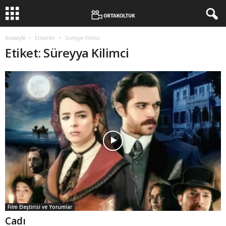
Anasayfa
Etiketler
Süreyya Kilimci
Etiket: Süreyya Kilimci
Film Eleştirisi ve Yorumlar
Cadı