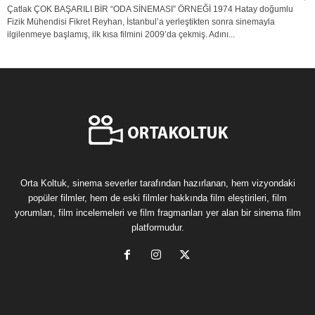
Çatlak ÇOK BAŞARILI BİR “ODA SİNEMASI” ÖRNEĞİ 1974 Hatay doğumlu
Fizik Mühendisi Fikret Reyhan, İstanbul’a yerleştikten sonra sinemayla
ilgilenmeye başlamış, ilk kısa filmini 2009’da çekmiş. Adını...
Orta Koltuk, sinema severler tarafından hazırlanan, hem vizyondaki
popüler filmler, hem de eski filmler hakkında film eleştirileri, film
yorumları, film incelemeleri ve film fragmanları yer alan bir sinema film
platformudur.