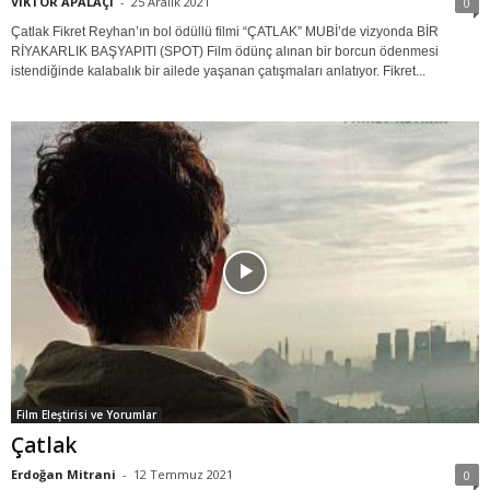
VİKTOR APALAÇİ
-
25 Aralık 2021
0
Çatlak Fikret Reyhan’ın bol ödüllü filmi “ÇATLAK” MUBİ’de vizyonda BİR
RİYAKARLIK BAŞYAPITI (SPOT) Film ödünç alınan bir borcun ödenmesi
istendiğinde kalabalık bir ailede yaşanan çatışmaları anlatıyor. Fikret...
Film Eleştirisi ve Yorumlar
Çatlak
Erdoğan Mitrani
-
12 Temmuz 2021
0