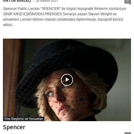
VİKTOR APALAÇİ
-
20 Kasım 2021
0
Spencer Pablo Larrain “SPENCER” ile özgün biyografik filmlerini sürdürüyor
SİNİR KRİZİ EŞİĞİNDEKİ PRENSES Senaryo yazarı Steven Wnight ve
yönetmen Larrain bilinen olayları anlatmakla ilgilenmeyip, biyografi türünü
altüst...
Film Eleştirisi ve Yorumlar
Spencer