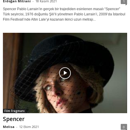
Erdoğan Mitrani
-
18 Kasım 2021
1
Spencer Pablo Larrain’in gerçek bir trajediden esinlenen masalı “Spencer”
Türk seyircisi, 1976 doğumlu Şili’li yönetmen Pablo Larrain’i, 2009’da İstanbul
Film Festivali’nde Altın Lale’yi kazanan ikinci uzun metrajı...
Film Fragmanı
Spencer
Melisa
-
12 Ekim 2021
0