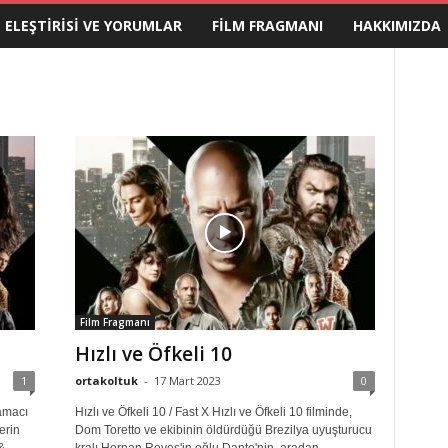
M ELEŞTIRISI VE YORUMLAR
FILM FRAGMANI
HAKKIMIZDA
Film Fragmanı
Hızlı ve Öfkeli 10
1
ortakoltuk
-
17 Mart 2023
0
 amacı
Hızlı ve Öfkeli 10 / Fast X Hızlı ve Öfkeli 10 filminde,
erin
Dom Toretto ve ekibinin öldürdüğü Brezilya uyuşturucu