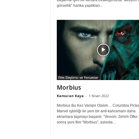
başarma işini bir kenara bıraktığımızda ''aksiyon 
görsellik'' harika yaptıkları...
Film Eleştirisi ve Yorumlar
Morbius
Kamuran Kaya
-
1 Nisan 2022
Morbius Bu Kez Vampir Olalım… Columbia Pictur
Marvel işbirliği ile yeni bir anti-kahramanı daha
ekranlara taşımayı başardı. “Venom: Zehirli Öfke
sonra yeni film “Morbius”, aslında...