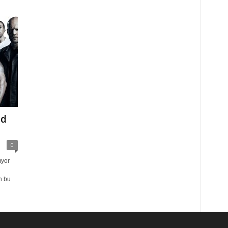
nd
0
ıyor
n bu