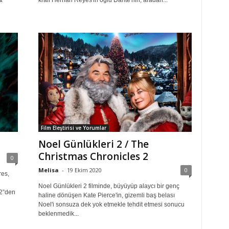
&
kralı Hernan Reyes'in oğlu Dante'nin, aradan...
Film Eleştirisi ve Yorumlar
Noel Günlükleri 2 / The
Christmas Chronicles 2
0
Melisa
-
19 Ekim 2020
0
es,
Noel Günlükleri 2 filminde, büyüyüp alaycı bir genç
 2”den
haline dönüşen Kate Pierce'in, gizemli baş belası
Noel'i sonsuza dek yok etmekle tehdit etmesi sonucu
beklenmedik...