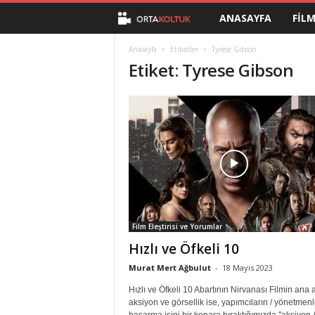
ANASAYFA
FIL
O
r
Anasayfa
Etiketler
Tyrese Gibson
Etiket: Tyrese Gibson
t
a
K
o
l
Film Eleştirisi ve Yorumlar
t
Hızlı ve Öfkeli 10
u
Murat Mert Ağbulut
-
18 Mayıs 2023
Hızlı ve Öfkeli 10 Abartının Nirvanası Filmin ana
k
aksiyon ve görsellik ise, yapımcıların / yönetmenl