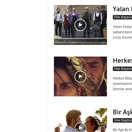
Yalan
Film Eleştir
Yalan Dolan 
yabancıları
Uzay Kuvvetl
Herkes
Film Eleştir
Herkes Bili
sinemasının e
(bunlar aras
Bir Aş
Film Eleştir
Bir Aşk İki