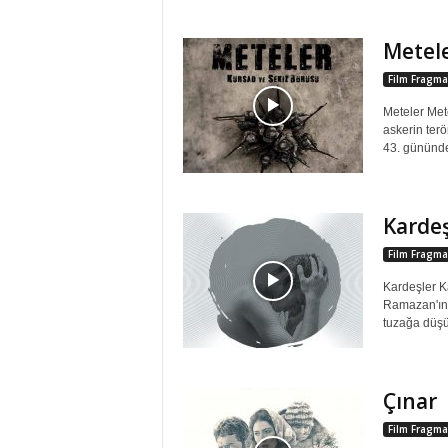
Metel
Film Fragma
Meteler Mete
askerin terö
43. gününde 
Kardeş
Film Fragma
Kardeşler Ka
Ramazan'ın y
tuzağa düşü
Çınar
Film Fragma