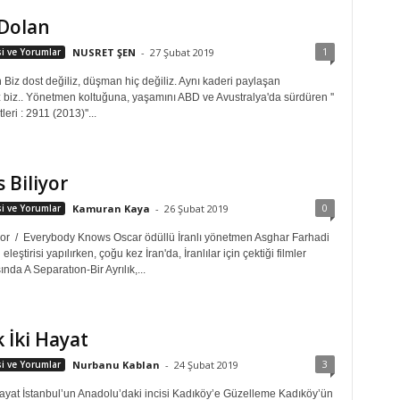
 Dolan
1
isi ve Yorumlar
NUSRET ŞEN
-
27 Şubat 2019
Biz dost değiliz, düşman hiç değiliz. Aynı kaderi paylaşan
z biz.. Yönetmen koltuğuna, yaşamını ABD ve Avustralya'da sürdüren ''
eri : 2911 (2013)''...
 Biliyor
0
isi ve Yorumlar
Kamuran Kaya
-
26 Şubat 2019
yor / Everybody Knows Oscar ödüllü İranlı yönetmen Asghar Farhadi
leştirisi yapılırken, çoğu kez İran'da, İranlılar için çektiği filmler
ında A Separatıon-Bir Ayrılık,...
k İki Hayat
3
isi ve Yorumlar
Nurbanu Kablan
-
24 Şubat 2019
 Hayat İstanbul’un Anadolu’daki incisi Kadıköy’e Güzelleme Kadıköy’ün