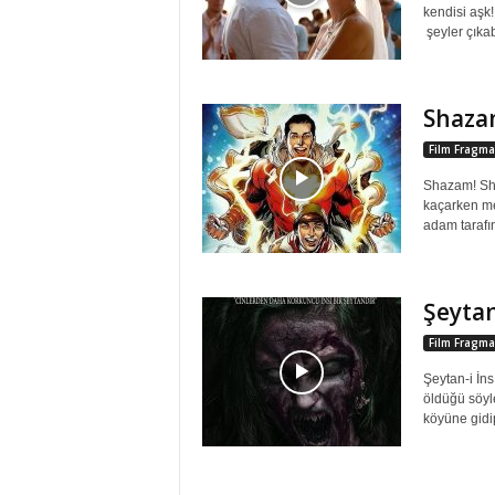
kendisi aşk
şeyler çıkab
Shaza
Film Fragma
Shazam! Sha
kaçarken me
adam tarafı
Şeytan
Film Fragma
Şeytan-i İns
öldüğü söyl
köyüne gidi