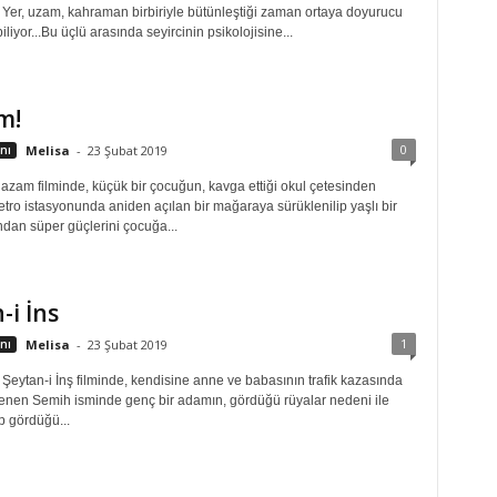
! Yer, uzam, kahraman birbiriyle bütünleştiği zaman ortaya doyurucu
iliyor...Bu üçlü arasında seyircinin psikolojisine...
m!
0
nı
Melisa
-
23 Şubat 2019
zam filminde, küçük bir çocuğun, kavga ettiği okul çetesinden
tro istasyonunda aniden açılan bir mağaraya sürüklenilip yaşlı bir
ndan süper güçlerini çocuğa...
-i İns
1
nı
Melisa
-
23 Şubat 2019
 Şeytan-i İnş filminde, kendisine anne ve babasının trafik kazasında
enen Semih isminde genç bir adamın, gördüğü rüyalar nedeni ile
p gördüğü...