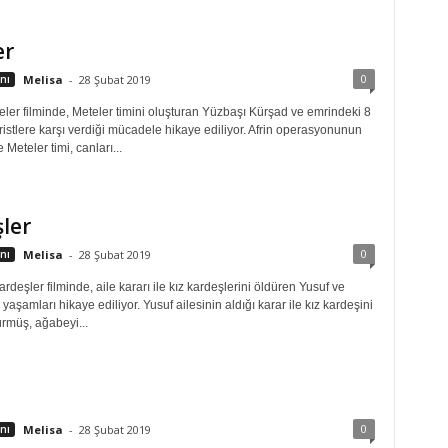
er
0
nı
Melisa
-
28 Şubat 2019
ler filminde, Meteler timini oluşturan Yüzbaşı Kürşad ve emrindeki 8
ristlere karşı verdiği mücadele hikaye ediliyor. Afrin operasyonunun
Meteler timi, canları...
ler
0
nı
Melisa
-
28 Şubat 2019
rdeşler filminde, aile kararı ile kız kardeşlerini öldüren Yusuf ve
aşamları hikaye ediliyor. Yusuf ailesinin aldığı karar ile kız kardeşini
rmüş, ağabeyi...
0
nı
Melisa
-
28 Şubat 2019