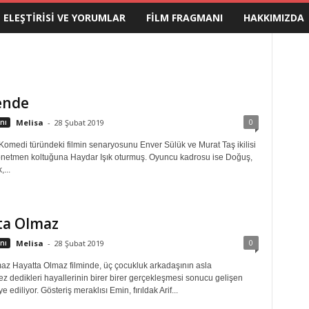
M ELEŞTIRISI VE YORUMLAR
FILM FRAGMANI
HAKKIMIZDA
ende
0
nı
Melisa
-
28 Şubat 2019
Komedi türündeki filmin senaryosunu Enver Sülük ve Murat Taş ikilisi
netmen koltuğuna Haydar Işık oturmuş. Oyuncu kadrosu ise Doğuş,
...
ta Olmaz
0
nı
Melisa
-
28 Şubat 2019
az Hayatta Olmaz filminde, üç çocukluk arkadaşının asla
z dedikleri hayallerinin birer birer gerçekleşmesi sonucu gelişen
e ediliyor. Gösteriş meraklısı Emin, fırıldak Arif...