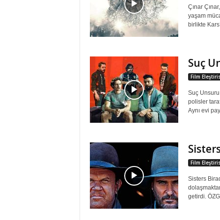
Çınar Çınar
yaşam mücade
birlikte Kars
Suç U
Film Eleştir
Suç Unsuru 
polisler tar
Aynı evi pay
Sister
Film Eleştir
Sisters Bira
dolaşmaktan
getirdi. ÖZ