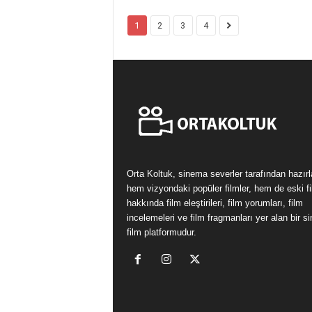
1
2
3
4
Orta Koltuk, sinema severler tarafından hazır
hem vizyondaki popüler filmler, hem de eski fi
hakkında film eleştirileri, film yorumları, film
incelemeleri ve film fragmanları yer alan bir 
film platformudur.