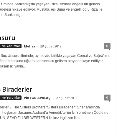
, filminde Sarıkamış'da yaşayan Rıza isminde engelli bir gencin
lesi hikaye ediliyor. Mustafa, eşi Suna ve engelli oğlu Rıza ile
’ın Sarıkamış...
nsuru
0
isi ve Yorumlar
Melisa
-
28 Şubat 2019
Suç Unsuru filminde, aynı evde birlikte yaşayan Cemal ve Buğra'nın,
afından baskına uğramaları sonucu gelişen olaylar hikaye ediliyor.
laşan iki yakın...
s Biraderler
0
isi ve Yorumlar
VİKTOR APALAÇİ
-
27 Şubat 2019
derler / The Sisters Brothers ‘Sisters Biraderler’ türler arasında
 hoşlanan Jacques Audiard’a Venedik’te En İyi Yönetmen Ödülü’nü
GÜN, SEVİYELİ BİR WESTERN İlk kez İngilizce film...