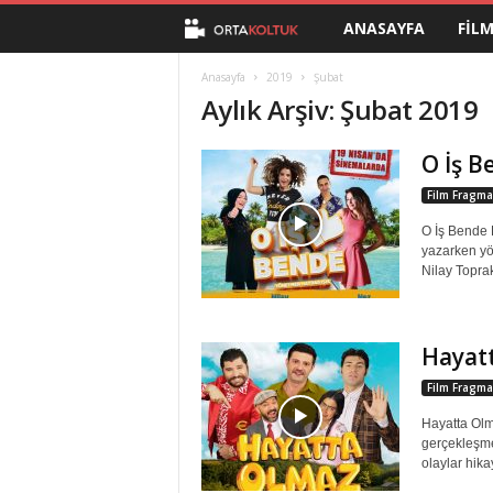
ANASAYFA
FIL
O
r
Anasayfa
2019
Şubat
Aylık Arşiv: Şubat 2019
t
O İş B
a
Film Fragma
K
O İş Bende 
yazarken yö
o
Nilay Toprak,
l
Hayat
t
Film Fragma
u
Hayatta Olm
gerçekleşme
k
olaylar hikay