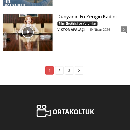
Dünyanın En Zengin Kadını
Film Eleştirisi ve Yorumlar
VİKTOR APALAÇİ
-
19 Nisan 2026
0
1
2
3