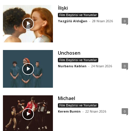
İlişki
Film Eleştirisi ve Yorumlar
Yazgülü Aldoğan
-
28 Nisan 2026
0
Unchosen
Film Eleştirisi ve Yorumlar
Nurbanu Kablan
-
24 Nisan 2026
0
Michael
Film Eleştirisi ve Yorumlar
Kerem Bumin
-
22 Nisan 2026
0