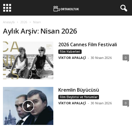
Anasayfa
2026
Nisan
Aylık Arşiv: Nisan 2026
2026 Cannes Film Festivali
Film Haberleri
VİKTOR APALAÇİ
-
30 Nisan 2026
0
Kremlin Büyücüsü
Film Eleştirisi ve Yorumlar
VİKTOR APALAÇİ
-
30 Nisan 2026
0