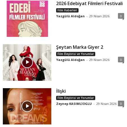
2026 Edebiyat Filmleri Festivali
Film Haberleri
Yazgülü Aldoğan
-
29 Nisan 2026
0
Şeytan Marka Giyer 2
Film Eleştirisi ve Yorumlar
Yazgülü Aldoğan
-
29 Nisan 2026
0
İlişki
Film Eleştirisi ve Yorumlar
Zeynep KASIMLİOGLU
-
29 Nisan 2026
0