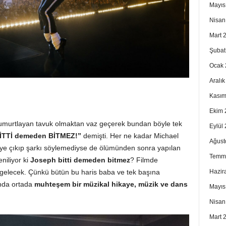
Mayıs
Nisan
Mart 
Şubat
Ocak 
Aralı
Kasım
Ekim 
yumurtlayan tavuk olmaktan vaz geçerek bundan böyle tek
Eylül
İTTİ demeden BİTMEZ!”
demişti. Her ne kadar Michael
Ağust
ye çıkıp şarkı söylemediyse de ölümünden sonra yapılan
Temm
eniliyor ki
Joseph bitti demeden bitmez
? Filmde
Hazir
 gelecek. Çünkü bütün bu haris baba ve tek başına
ında ortada
muhteşem bir müzikal hikaye, müzik ve dans
Mayıs
Nisan
Mart 