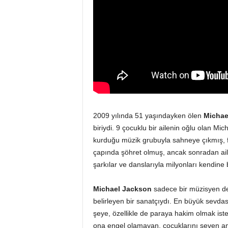
2009 yılında 51 yaşındayken ölen
Michae
biriydi. 9 çocuklu bir ailenin oğlu olan Mic
kurduğu müzik grubuyla sahneye çıkmış, f
çapında şöhret olmuş, ancak sonradan ail
şarkılar ve danslarıyla milyonları kendine 
Michael Jackson
sadece bir müzisyen değil
belirleyen bir sanatçıydı. En büyük sevdas
şeye, özellikle de paraya hakim olmak is
ona engel olamayan, çocuklarını seven am