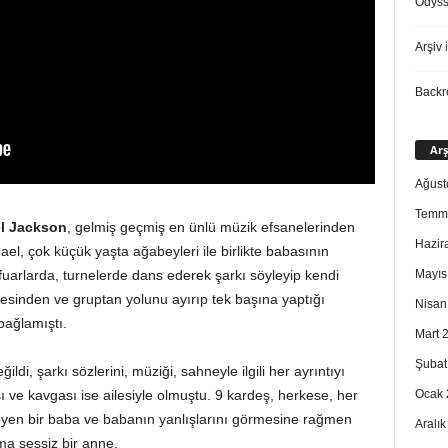
Odys
Arşiv
i
Back
Arş
Ağust
Temm
l Jackson
, gelmiş geçmiş en ünlü müzik efsanelerinden
Hazir
hael, çok küçük yaşta ağabeyleri ile birlikte babasının
Mayıs
uarlarda, turnelerde dans ederek şarkı söyleyip kendi
esinden ve gruptan yolunu ayırıp tek başına yaptığı
Nisan
bağlamıştı.
Mart 
Şubat
di, şarkı sözlerini, müziği, sahneyle ilgili her ayrıntıyı
Ocak 
ı ve kavgası ise ailesiyle olmuştu. 9 kardeş, herkese, her
teyen bir baba ve babanın yanlışlarını görmesine rağmen
Aralı
a sessiz bir anne.