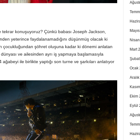
Ağust
Temm
Hazir
Mayıs
ye tekrar konuşuyoruz? Çünkü babası Joseph Jackson,
tünden yeterince faydalanamadığını düşünmüş olacak ki
Nisan
’ın çocukluğundan şöhret oluşuna kadar ki dönemi anlatan
Mart 
 iç dünyası ve ailesinden ayrı iş yapmaya başlamasıyla
Şubat
 ağabeyi ile birlikte yaptığı son turne ve şarkıları anlatıyor
Ocak 
Aralı
Kasım
Ekim 
Eylül
Ağust
Temm
Hazir