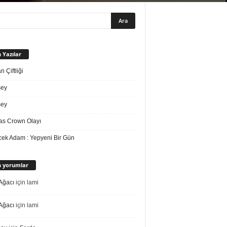
 Yazılar
 Çiftliği
sey
sey
s Crown Olayı
ek Adam : Yepyeni Bir Gün
 yorumlar
Ağacı
için
lami
Ağacı
için
lami