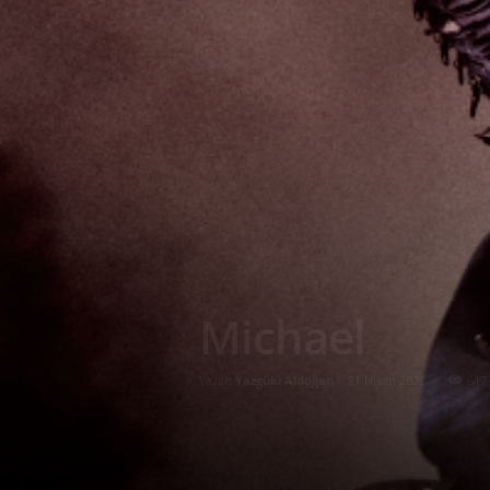
Michael
Yazar:
Yazgülü Aldoğan
-
21 Nisan 2026
617