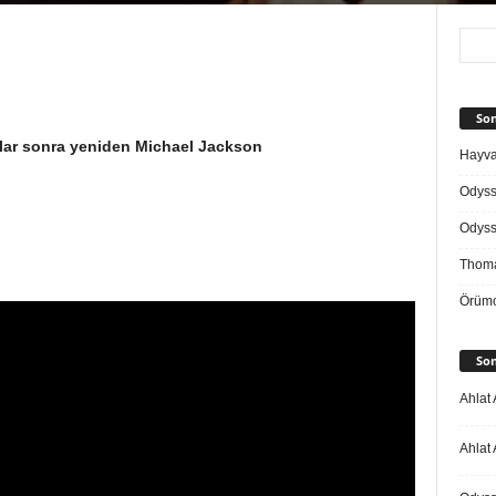
Son
lar sonra yeniden Michael Jackson
Hayvan
Odys
Odys
Thoma
Örümc
Son
Ahlat 
Ahlat 