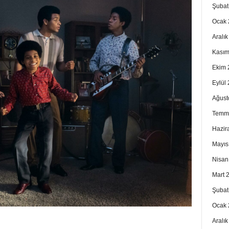
Şubat
Ocak 
Aralı
Kasım
Ekim 
Eylül
Ağust
Temm
Hazir
Mayıs
Nisan
Mart 
Şubat
Ocak 
Aralı