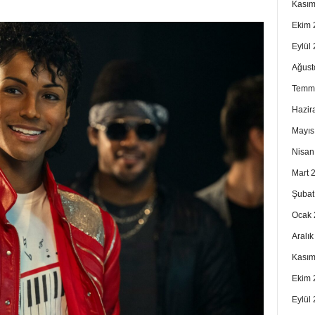
Kasım
Ekim 
Eylül
Ağust
Temm
Hazir
Mayıs
Nisan
Mart 
Şubat
Ocak 
Aralı
Kasım
Ekim 
Eylül