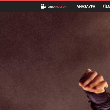
ANASAYFA
FIL
O
r
t
a
K
o
l
t
u
k