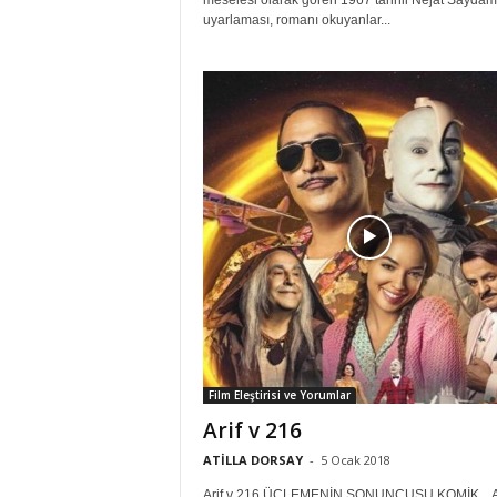
meselesi olarak gören 1967 tarihli Nejat Saydam
uyarlaması, romanı okuyanlar...
Film Eleştirisi ve Yorumlar
Arif v 216
ATİLLA DORSAY
-
5 Ocak 2018
Arif v 216 ÜÇLEMENİN SONUNCUSU KOMİK... 