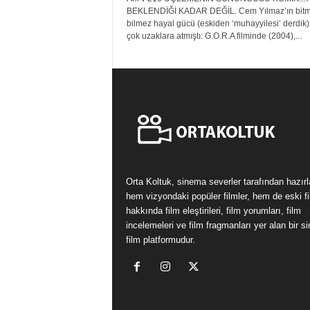
BEKLENDİĞİ KADAR DEĞİL. Cem Yılmaz’ın bit
bilmez hayal gücü (eskiden ‘muhayyilesi’ derdik
çok uzaklara atmıştı: G.O.R.A filminde (2004),...
Orta Koltuk, sinema severler tarafından hazır
hem vizyondaki popüler filmler, hem de eski fi
hakkında film eleştirileri, film yorumları, film
incelemeleri ve film fragmanları yer alan bir 
film platformudur.