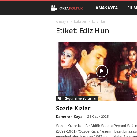
ANASAYFA
FIL
O
r
Anasayfa
Etiketler
Ediz Hun
Etiket: Ediz Hun
t
a
K
o
l
Film Eleştirisi ve Yorumlar
t
Sözde Kızlar
u
Kamuran Kaya
-
26 Ocak 2025
Sözde Kızlar Katı Bir Ahlâk Sopası Peyami Safa'n
k
(1899-1961) “Sözde Kızlar” eserini basit bir asay