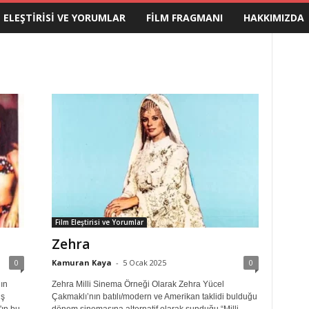
M ELEŞTIRISI VE YORUMLAR
FILM FRAGMANI
HAKKIMIZDA
Film Eleştirisi ve Yorumlar
Zehra
0
Kamuran Kaya
-
5 Ocak 2025
0
ın
Zehra Milli Sinema Örneği Olarak Zehra Yücel
iş
Çakmaklı’nın batılı/modern ve Amerikan taklidi bulduğu