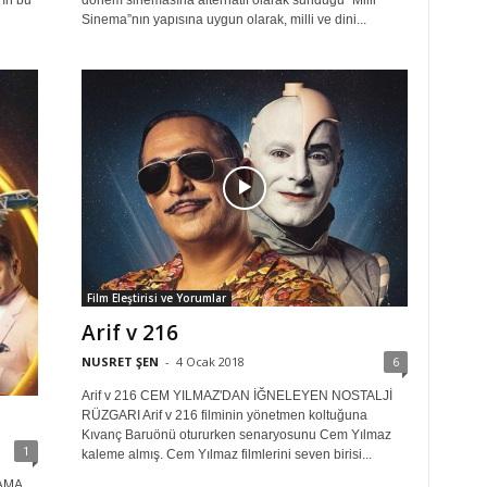
'ın bu
dönem sinemasına alternatif olarak sunduğu “Milli
Sinema”nın yapısına uygun olarak, milli ve dini...
Film Eleştirisi ve Yorumlar
Arif v 216
NUSRET ŞEN
-
4 Ocak 2018
6
Arif v 216 CEM YILMAZ'DAN İĞNELEYEN NOSTALJİ
RÜZGARI Arif v 216 filminin yönetmen koltuğuna
Kıvanç Baruönü otururken senaryosunu Cem Yılmaz
1
kaleme almış. Cem Yılmaz filmlerini seven birisi...
AMA