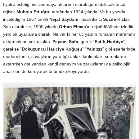
tiyatro estetiğinin sinemaya aktarımı olarak görülebilecek öncü
rejisör
Muhsin Ertuğrul
tarafından 1924 yılında. Ve bu yazıda
incelediğim 1967 tarihli
Nejat Saydam
imzalı ikinci
Sözde Kızlar
.
Son olarak ise, 1990 yılında
Orhan Elmas
’ın rejisörlüğünde izledik
yeni bir uyarlama olarak. Ne var ki her üç yapım romanın meramını
aktarmaktan çok uzakta.
Peyami Safa
, gerek “
Fatih-Harbiye
”,
gerekse “
Dokuzuncu Hariciye Koğuşu
” “
Yalnızız
” gibi eserlerinde
modernitenin, savaşların yarattığı ahlaki kırılmaları, sorunlarını
aktarırken öte yandan kendi deneyim ve zorluklarını da psikolojik
analizleri de koruyarak önümüze koyuyordu.