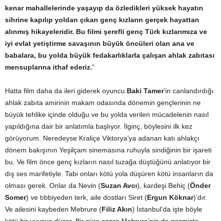
kenar mahallelerinde yaşayıp da özledikleri yüksek hayatın
sihrine kapılıp yoldan çıkan genç kızların gerçek hayattan
alınmış hikayeleridir. Bu filmi şerefli genç Türk kızlarımıza ve
iyi evlat yetiştirme savaşının büyük öncüleri olan ana ve
babalara, bu yolda büyük fedakarlıklarla çalışan ahlak zabıtası
mensuplarına ithaf ederiz.
”
Hatta film daha da ileri giderek oyuncu
Baki Tamer
’in canlandırdığı
ahlak zabıta amirinin makam odasında dönemin gençlerinin ne
büyük tehlike içinde olduğu ve bu yolda verilen mücadelenin nasıl
yapıldığına dair bir anlatımla başlıyor. İlginç, böylesini ilk kez
görüyorum. Neredeyse Kraliçe Viktorya’ya adanan katı ahlakçı
dönem bakışının Yeşilçam sinemasına ruhuyla sindiğinin bir işareti
bu. Ve film önce genç kızların nasıl tuzağa düştüğünü anlatıyor bir
dış ses marifetiyle. Tabi onları kötü yola düşüren kötü insanların da
olması gerek. Onlar da Nevin (
Suzan Avcı
), kardeşi Behiç (
Önder
Somer
) ve tıbbiyeden terk, aile dostları Siret (
Ergun Köknar
)’dır.
Ve ailesini kaybeden Mebrure (
Filiz Akın
) İstanbul’da işte böyle