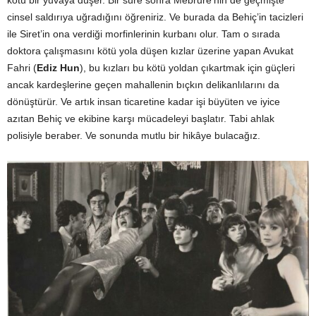
kötü bir yuvaya düşer. Bir süre sonra Mebrure’nin de geçmişte
cinsel saldırıya uğradığını öğreniriz. Ve burada da Behiç’in tacizleri
ile Siret’in ona verdiği morfinlerinin kurbanı olur. Tam o sırada
doktora çalışmasını kötü yola düşen kızlar üzerine yapan Avukat
Fahri (
Ediz Hun
), bu kızları bu kötü yoldan çıkartmak için güçleri
ancak kardeşlerine geçen mahallenin bıçkın delikanlılarını da
dönüştürür. Ve artık insan ticaretine kadar işi büyüten ve iyice
azıtan Behiç ve ekibine karşı mücadeleyi başlatır. Tabi ahlak
polisiyle beraber. Ve sonunda mutlu bir hikâye bulacağız.