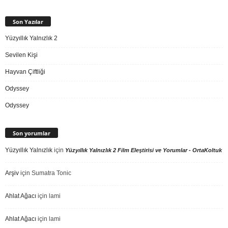
Son Yazılar
Yüzyıllık Yalnızlık 2
Sevilen Kişi
Hayvan Çiftliği
Odyssey
Odyssey
Son yorumlar
Yüzyıllık Yalnızlık
için
Yüzyıllık Yalnızlık 2 Film Eleştirisi ve Yorumlar - OrtaKoltuk
Arşiv
için
Sumatra Tonic
Ahlat Ağacı
için
lami
Ahlat Ağacı
için
lami