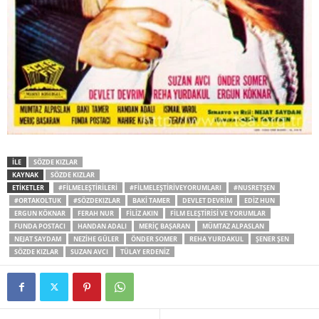
İLE
SÖZDE KIZLAR
KAYNAK
SÖZDE KIZLAR
ETİKETLER
#FILMELEŞTIRILERI
#FILMELEŞTIRIVEYORUMLARI
#NUSRETŞEN
#ORTAKOLTUK
#SÖZDEKIZLAR
BAKI TAMER
DEVLET DEVRIM
EDIZ HUN
ERGUN KÖKNAR
FERAH NUR
FILIZ AKIN
FILM ELEŞTIRISI VE YORUMLAR
FUNDA POSTACI
HANDAN ADALI
MERIÇ BAŞARAN
MÜMTAZ ALPASLAN
NEJAT SAYDAM
NEZIHE GÜLER
ÖNDER SOMER
REHA YURDAKUL
ŞENER ŞEN
SÖZDE KIZLAR
SUZAN AVCI
TÜLAY ERDENIZ