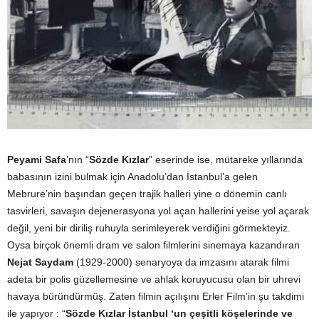
Peyami Safa
’nın “
Sözde Kızlar
” eserinde ise, mütareke yıllarında
babasının izini bulmak için Anadolu’dan İstanbul’a gelen
Mebrure’nin başından geçen trajik halleri yine o dönemin canlı
tasvirleri, savaşın dejenerasyona yol açan hallerini yeise yol açarak
değil, yeni bir diriliş ruhuyla serimleyerek verdiğini görmekteyiz.
Oysa birçok önemli dram ve salon filmlerini sinemaya kazandıran
Nejat Saydam
(1929-2000) senaryoya da imzasını atarak filmi
adeta bir polis güzellemesine ve ahlak koruyucusu olan bir uhrevi
havaya büründürmüş. Zaten filmin açılışını Erler Film’in şu takdimi
ile yapıyor : “
Sözde Kızlar İstanbul ‘un çeşitli köşelerinde ve