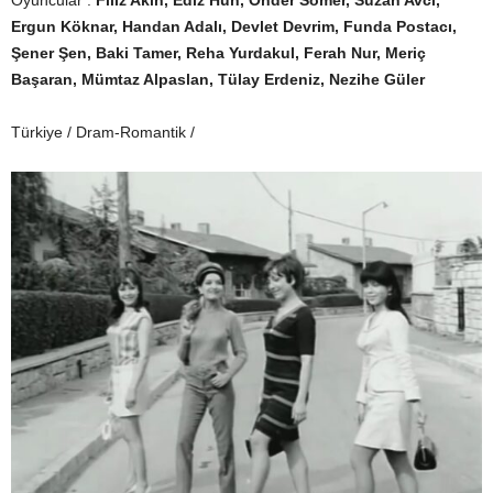
Oyuncular :
Filiz Akın, Ediz Hun, Önder Somer, Suzan Avcı,
Ergun Köknar, Handan Adalı, Devlet Devrim, Funda Postacı,
Şener Şen, Baki Tamer, Reha Yurdakul, Ferah Nur, Meriç
Başaran, Mümtaz Alpaslan, Tülay Erdeniz, Nezihe Güler
Türkiye / Dram-Romantik /