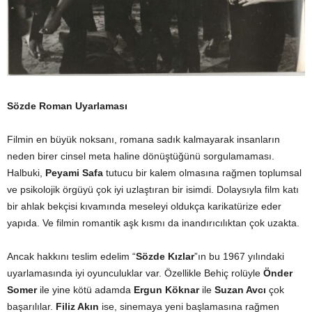
Sözde Roman Uyarlaması
Filmin en büyük noksanı, romana sadık kalmayarak insanların
neden birer cinsel meta haline dönüştüğünü sorgulamaması.
Halbuki,
Peyami Safa
tutucu bir kalem olmasına rağmen toplumsal
ve psikolojik örgüyü çok iyi uzlaştıran bir isimdi. Dolaysıyla film katı
bir ahlak bekçisi kıvamında meseleyi oldukça karikatürize eder
yapıda. Ve filmin romantik aşk kısmı da inandırıcılıktan çok uzakta.
Ancak hakkını teslim edelim “
Sözde Kızlar
”ın bu 1967 yılındaki
uyarlamasında iyi oyunculuklar var. Özellikle Behiç rolüyle
Önder
Somer
ile yine kötü adamda
Ergun Köknar
ile
Suzan Avcı
çok
başarılılar.
Filiz Akın
ise, sinemaya yeni başlamasına rağmen