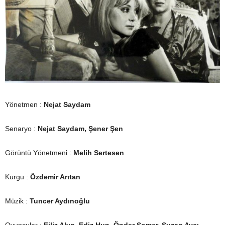
Yönetmen :
Nejat Saydam
Senaryo :
Nejat Saydam, Şener Şen
Görüntü Yönetmeni :
Melih Sertesen
Kurgu :
Özdemir Arıtan
Müzik :
Tuncer Aydınoğlu