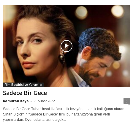
Film Eleştirisi ve Yorumlar
Sadece Bir Gece
Kamuran Kaya
-
25 Şubat 2022
0
Sadece Bir Gece Tuba Ünsal Haftası... İlk kez yönetmenlik koltuğuna oturan
Sinan Biçici'nin "Sadece Bir Gece" filmi bu hafta vizyona giren yerli
yapımlardan. Oyuncular arasında çok...