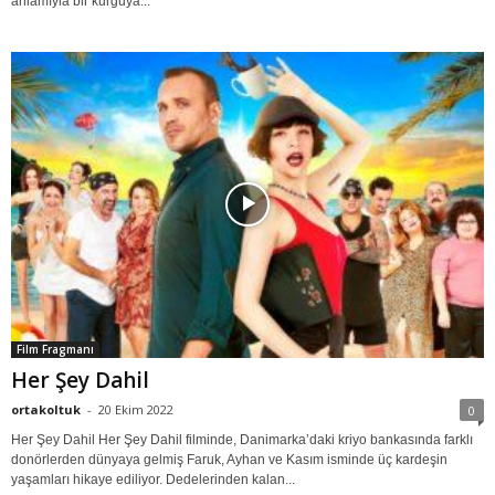
anlamıyla bir kurguya...
Film Fragmanı
Her Şey Dahil
ortakoltuk
-
20 Ekim 2022
0
Her Şey Dahil Her Şey Dahil filminde, Danimarka’daki kriyo bankasında farklı
donörlerden dünyaya gelmiş Faruk, Ayhan ve Kasım isminde üç kardeşin
yaşamları hikaye ediliyor. Dedelerinden kalan...