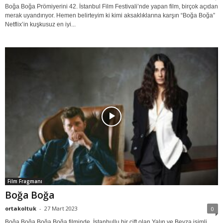
Boğa Boğa Prömiyerini 42. İstanbul Film Festivali’nde yapan film, birçok açıdan
merak uyandırıyor. Hemen belirteyim ki kimi aksaklıklarına karşın “Boğa Boğa”
Netflix’in kuşkusuz en iyi...
Film Fragmanı
Boğa Boğa
ortakoltuk
-
27 Mart 2023
0
Boğa Boğa Boğa Boğa filminde, İstanbullu bir çift olan Yalın ve Beyza isimli