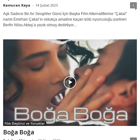
Kamuran Kaya
-
14 Şubat 2025
1
Aşk Sadece Bir An Sevgililer Günü İçin Başka Film Alternatiflerine “Çakal”
namlı Emirhan Çakal’ın oldukça amatöre kaçan kötü oyunculuğu partneri
Berfin Nilsu Aktaş’a yazık olmuş dedirtiyor....
Film Eleştirisi ve Yorumlar
Boğa Boğa