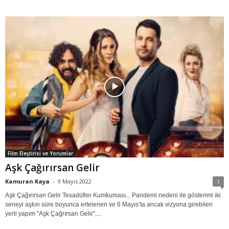
Film Eleştirisi ve Yorumlar
Aşk Çağırırsan Gelir
Kamuran Kaya
-
9 Mayıs 2022
1
Aşk Çağırırsan Gelir Tesadüfler Kumkuması... Pandemi nedeni ile gösterimi iki
seneyi aşkın süre boyunca ertelenen ve 6 Mayıs’ta ancak vizyona girebilen
yerli yapım "Aşk Çağrırsan Gelir",...