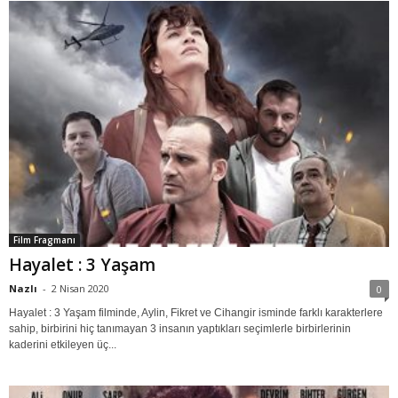
Film Fragmanı
Hayalet : 3 Yaşam
Nazlı
-
2 Nisan 2020
0
Hayalet : 3 Yaşam filminde, Aylin, Fikret ve Cihangir isminde farklı karakterlere
sahip, birbirini hiç tanımayan 3 insanın yaptıkları seçimlerle birbirlerinin
kaderini etkileyen üç...