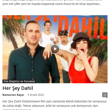
yeni evli çiftin yeni bir hayata başlamak üzere Assos’ta bir köye taşınması...
Film Eleştirisi ve Yorumlar
Her Şey Dahil
Kamuran Kaya
-
9 Aralık 2022
3
Her Şey Dahil Güldürmeyen film aynı zamanda teknik bakımdan bir senaryoya
da sahip değil. Tekrar ediyorum, kötü bir senaryosu yok demiyorum, tam