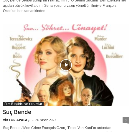
Suç Bende Şerbet şurup bir Fransız filmi : ''O Benim Suçum!'' Ben izlerken her
açıdan büyük keyif aldım. Senaryosunu yazıp yönettiği filmiyle François
Ozon’un her zamankinden...
Film Eleştirisi ve Yorumlar
Suç Bende
VİKTOR APALAÇİ
-
26 Nisan 2023
0
Suç Bende / Mon Crime François Ozon, “Peter Von Kant”ın ardından,