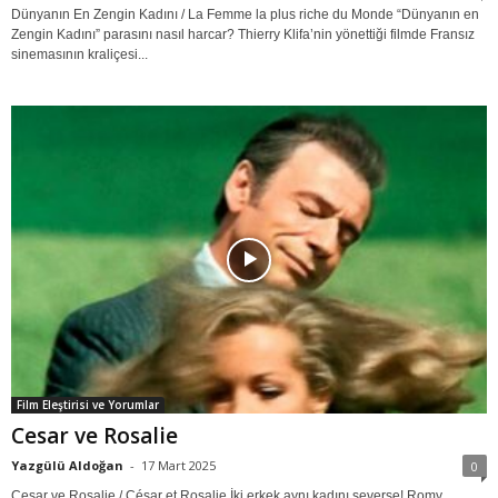
Dünyanın En Zengin Kadını / La Femme la plus riche du Monde “Dünyanın en
Zengin Kadını” parasını nasıl harcar? Thierry Klifa’nin yönettiği filmde Fransız
sinemasının kraliçesi...
Film Eleştirisi ve Yorumlar
Cesar ve Rosalie
Yazgülü Aldoğan
-
17 Mart 2025
0
Cesar ve Rosalie / César et Rosalie İki erkek aynı kadını severse! Romy