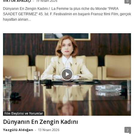
VİKTOR APALAÇİ
-
19 Nisan 2026
0
Dünyanın En Zengin Kadını / La Femme la plus riche du Monde “PARA
SAADET GETİRMEZ” 45. İst. F. Festivalinin en başarılı Fransız filmi Film, gerçek
hayattan alınan...
Film Eleştirisi ve Yorumlar
Dünyanın En Zengin Kadını
Yazgülü Aldoğan
-
13 Nisan 2026
2