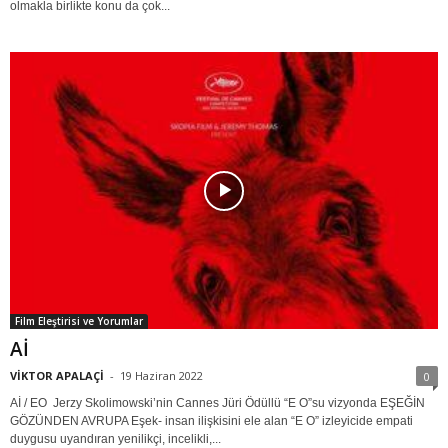
olmakla birlikte konu da çok...
Film Eleştirisi ve Yorumlar
Aİ
VİKTOR APALAÇİ
-
19 Haziran 2022
0
Aİ / EO Jerzy Skolimowski’nin Cannes Jüri Ödüllü “E O”su vizyonda EŞEĞİN
GÖZÜNDEN AVRUPA Eşek- insan ilişkisini ele alan “E O” izleyicide empati
duygusu uyandıran yenilikçi, incelikli,...