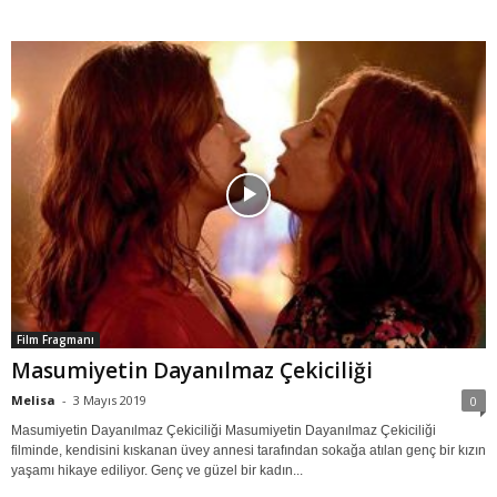
Film Fragmanı
Masumiyetin Dayanılmaz Çekiciliği
Melisa
-
3 Mayıs 2019
0
Masumiyetin Dayanılmaz Çekiciliği Masumiyetin Dayanılmaz Çekiciliği
filminde, kendisini kıskanan üvey annesi tarafından sokağa atılan genç bir kızın
yaşamı hikaye ediliyor. Genç ve güzel bir kadın...