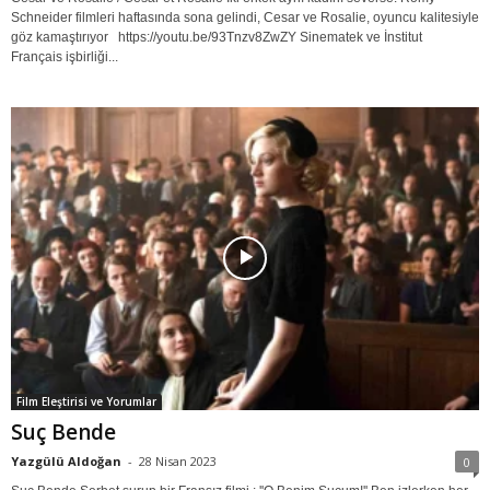
Schneider filmleri haftasında sona gelindi, Cesar ve Rosalie, oyuncu kalitesiyle
göz kamaştırıyor https://youtu.be/93Tnzv8ZwZY Sinematek ve İnstitut
Français işbirliği...
Film Eleştirisi ve Yorumlar
Suç Bende
Yazgülü Aldoğan
-
28 Nisan 2023
0