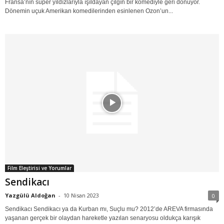
Fransa’nın süper yıldızlarıyla ışıldayan çılgın bir komediyle geri dönüyor.
Dönemin uçuk Amerikan komedilerinden esinlenen Ozon’un...
Film Eleştirisi ve Yorumlar
Sendikacı
Yazgülü Aldoğan
-
10 Nisan 2023
0
Sendikacı Sendikacı ya da Kurban mı, Suçlu mu? 2012’de AREVA firmasında
yaşanan gerçek bir olaydan hareketle yazılan senaryosu oldukça karışık