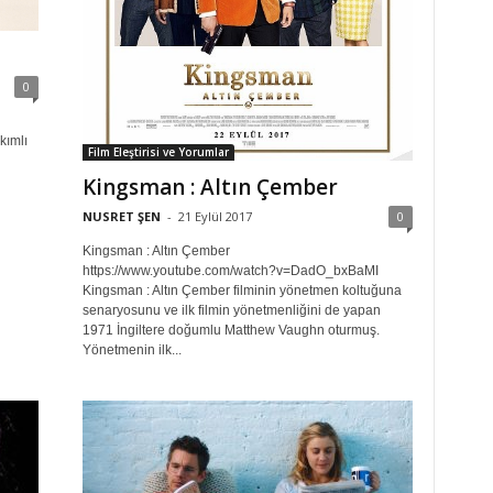
0
kımlı
Film Eleştirisi ve Yorumlar
Kingsman : Altın Çember
NUSRET ŞEN
-
21 Eylül 2017
0
Kingsman : Altın Çember
https://www.youtube.com/watch?v=DadO_bxBaMI
Kingsman : Altın Çember filminin yönetmen koltuğuna
senaryosunu ve ilk filmin yönetmenliğini de yapan
1971 İngiltere doğumlu Matthew Vaughn oturmuş.
Yönetmenin ilk...