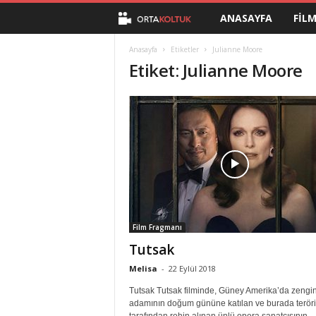
ANASAYFA
FIL
O
r
Anasayfa
Etiketler
Julianne Moore
Etiket: Julianne Moore
t
a
K
o
l
Film Fragmanı
t
Tutsak
u
Melisa
-
22 Eylül 2018
Tutsak Tutsak filminde, Güney Amerika’da zengin 
k
adamının doğum gününe katılan ve burada teröris