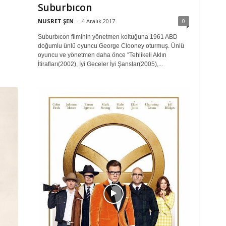
Suburbıcon
NUSRET ŞEN
-
4 Aralık 2017
0
Suburbıcon filminin yönetmen koltuğuna 1961 ABD
doğumlu ünlü oyuncu George Clooney oturmuş. Ünlü
oyuncu ve yönetmen daha önce ''Tehlikeli Aklın
İtirafları(2002), İyi Geceler İyi Şanslar(2005),...