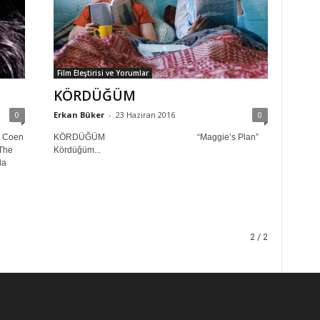
Film Eleştirisi ve Yorumlar
KÖRDÜĞÜM
0
Erkan Büker
-
23 Haziran 2016
0
a Coen
KÖRDÜĞÜM “Maggie’s Plan”
 The
Kördüğüm...
da
2 / 2