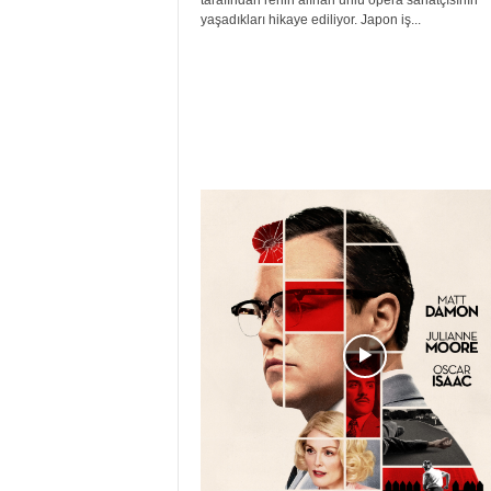
tarafından rehin alınan ünlü opera sanatçısının
yaşadıkları hikaye ediliyor. Japon iş...