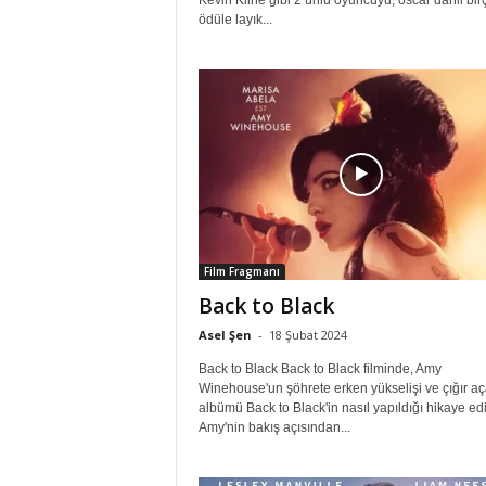
Kevin Kline gibi 2 ünlü oyuncuyu, oscar dahil bir
ödüle layık...
Film Fragmanı
Back to Black
Asel Şen
-
18 Şubat 2024
Back to Black Back to Black filminde, Amy
Winehouse'un şöhrete erken yükselişi ve çığır a
albümü Back to Black'in nasıl yapıldığı hikaye edil
Amy'nin bakış açısından...