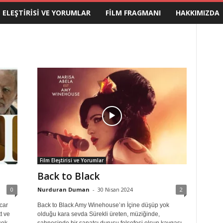
M ELEŞTIRISI VE YORUMLAR
FILM FRAGMANI
HAKKIMIZDA
Film Eleştirisi ve Yorumlar
Back to Black
0
Nurduran Duman
-
30 Nisan 2024
2
car
Back to Black Amy Winehouse’ın İçine düşüp yok
t ve
olduğu kara sevda Sürekli üreten, müziğinde,