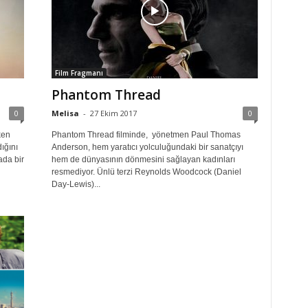
Film Fragmanı
Phantom Thread
0
Melisa
-
27 Ekim 2017
0
ken
Phantom Thread filminde, yönetmen Paul Thomas
ığını
Anderson, hem yaratıcı yolculuğundaki bir sanatçıyı
ada bir
hem de dünyasının dönmesini sağlayan kadınları
resmediyor. Ünlü terzi Reynolds Woodcock (Daniel
Day-Lewis)...