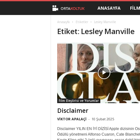
ANASAYFA
FIL
O
r
Anasayfa
Etiketler
Lesley Manville
Etiket: Lesley Manville
t
a
K
o
l
Film Eleştirisi ve Yorumlar
t
Disclaimer
u
VİKTOR APALAÇİ
-
10 Şubat 2025
Disclaimer YILIN EN İYİ DİZİSİ Apple dizisinin Os
k
Ödüllü yönetmeni Alfonso Cuaron, Cate Blanchet