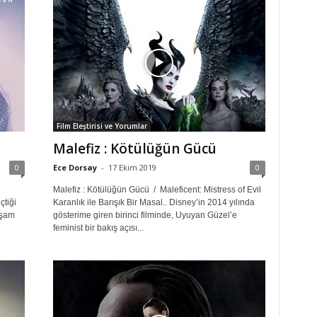
Film Eleştirisi ve Yorumlar
Malefiz : Kötülüğün Gücü
0
Ece Dorsay
-
17 Ekim 2019
0
Malefiz : Kötülüğün Gücü / Maleficent: Mistress of Evil
çtiği
Karanlık ile Barışık Bir Masal.. Disney’in 2014 yılında
akşam
gösterime giren birinci filminde, Uyuyan Güzel’e
feminist bir bakış açısı...