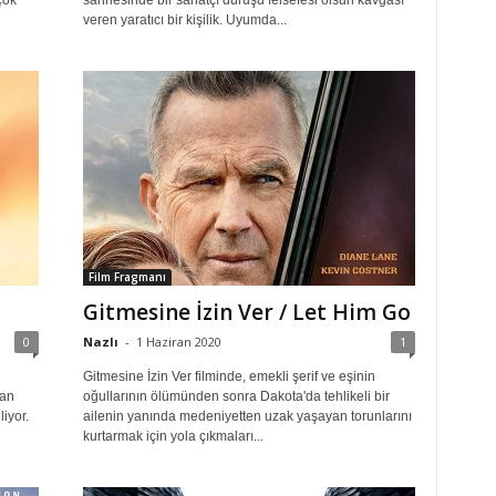
çok
sahnesinde bir sanatçı duruşu felsefesi olsun kavgası
veren yaratıcı bir kişilik. Uyumda...
Film Fragmanı
Gitmesine İzin Ver / Let Him Go
0
Nazlı
-
1 Haziran 2020
1
Gitmesine İzin Ver filminde, emekli şerif ve eşinin
çan
oğullarının ölümünden sonra Dakota'da tehlikeli bir
iyor.
ailenin yanında medeniyetten uzak yaşayan torunlarını
kurtarmak için yola çıkmaları...