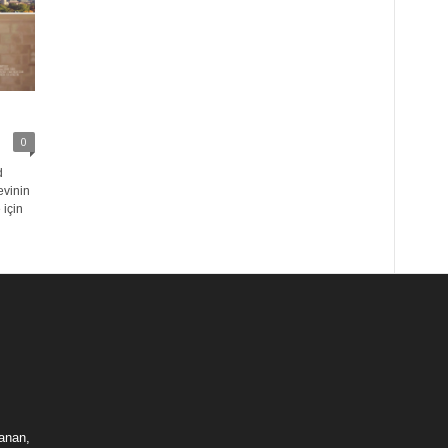
0
d
evinin
 için
lanan,