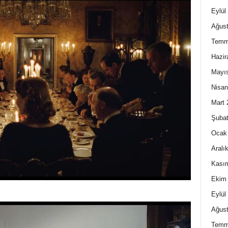
Eylül
Ağust
Temm
Hazir
Mayı
Nisan
Mart 
Şubat
Ocak
Aralı
Kası
Ekim
Eylül
Ağust
Temm