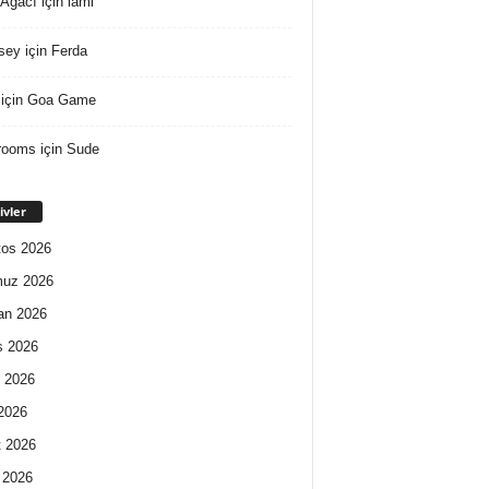
 Ağacı
için
lami
sey
için
Ferda
için
Goa Game
rooms
için
Sude
ivler
os 2026
uz 2026
an 2026
s 2026
 2026
2026
 2026
 2026