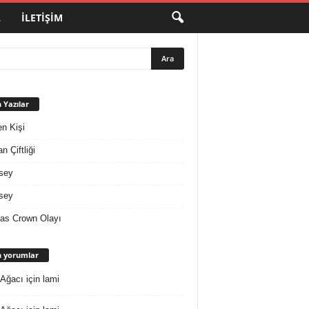
A
İLETIŞIM
 Yazılar
en Kişi
n Çiftliği
sey
sey
as Crown Olayı
 yorumlar
 Ağacı
için
lami