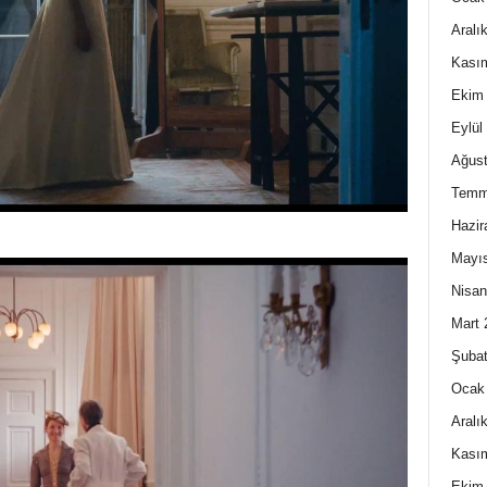
Aralı
Kası
Ekim
Eylül
Ağust
Temm
Hazir
Mayı
Nisan
Mart 
Şubat
Ocak
Aralı
Kası
Ekim