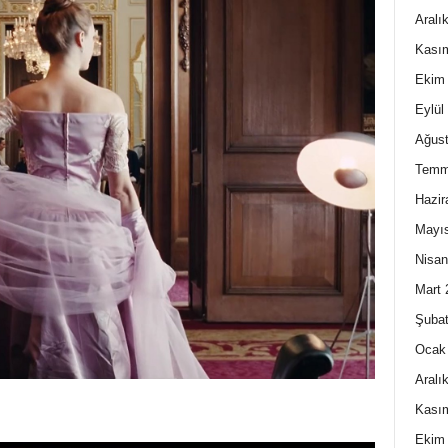
Aralı
Kası
Ekim
Eylül
Ağust
Temm
Hazir
Mayı
Nisan
Mart 
Şubat
Ocak
Aralı
Kası
Ekim