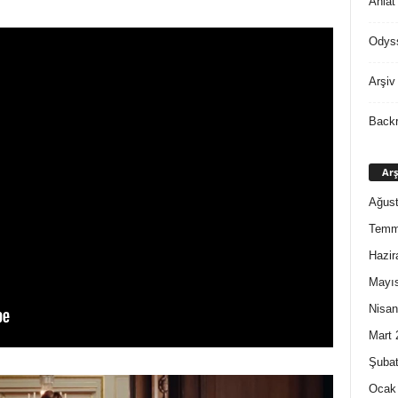
Ahlat
Odys
Arşiv
Back
Arş
Ağust
Temm
Hazir
Mayı
Nisan
Mart 
Şubat
Ocak