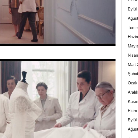
Eylül
Ağust
Temm
Hazir
Mayı
Nisan
Mart 
Şubat
Ocak
Aralı
Kası
Ekim
Eylül
Ağust