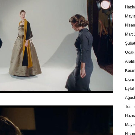
Hazir
Mayı
Nisan
Mart 
Şubat
Ocak
Aralı
Kası
Ekim
Eylül
Ağust
Temm
Hazir
Mayı
Nisan