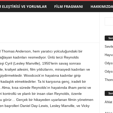
M ELEŞTIRISI VE YORUMLAR
FILM FRAGMANI
HAKKIMIZD
Son
Sevil
Thomas Anderson, hem yaratıcı yolculuğundaki bir
Hayva
ğlayan kadınları resmediyor. Ünlü terzi Reynolds
Odys
i Cyril (Lesley Manville), 1950’lerin savaş sonrası
kraliyet ailesini, film yıldızlarını, mirasyedi kadınları ve
Odys
 giydirmektedir. Woodcock’ın hayatına kadınlar girip
Thom
daşlık etmektedirler. Ta ki karşısına genç, iradeli bir
. Alma, kısa sürede Reynolds’ın hayatında ilham perisi ve
Son
eri kontrollü ve planlı bir insan olan Reynolds, özenle
unu görür… Gerçek bir hikayeden uyarlanan filmin yönetmen
Ahlat
 başrolleri Daniel Day-Lewis, Lesley Manville, ve Vicky