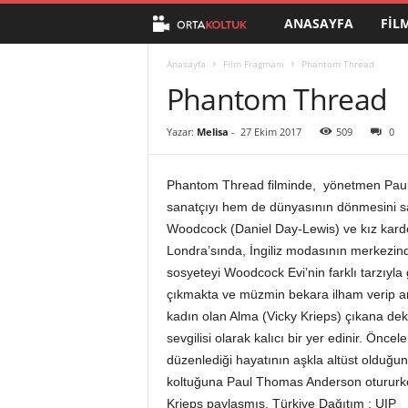
ANASAYFA
FIL
O
r
Anasayfa
Film Fragmanı
Phantom Thread
Phantom Thread
t
Yazar:
Melisa
-
27 Ekim 2017
509
0
a
K
Phantom Thread filminde, yönetmen Paul 
sanatçıyı hem de dünyasının dönmesini sa
o
Woodcock (Daniel Day-Lewis) ve kız kardeş
Londra’sında, İngiliz modasının merkezinde, 
l
sosyeteyi Woodcock Evi’nin farklı tarzıyla
çıkmakta ve müzmin bekara ilham verip arka
t
kadın olan Alma (Vicky Krieps) çıkana dek
sevgilisi olarak kalıcı bir yer edinir. Öncel
u
düzenlediği hayatının aşkla altüst olduğ
koltuğuna Paul Thomas Anderson otururken
k
Krieps paylaşmış. Türkiye Dağıtım : UIP