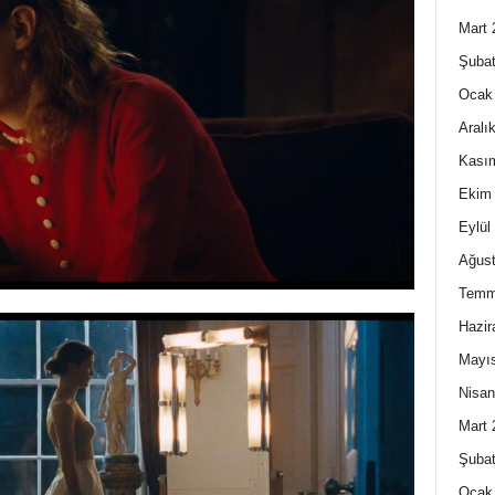
Mart 
Şubat
Ocak
Aralı
Kası
Ekim
Eylül
Ağust
Temm
Hazir
Mayı
Nisan
Mart 
Şubat
Ocak