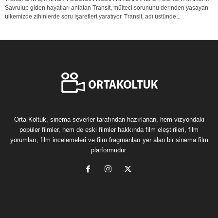
Savrulup giden hayatları anlatan Transit, mülteci sorununu derinden yaşayan
ülkemizde zihinlerde soru işaretleri yaratıyor. Transit, adı üstünde...
Orta Koltuk, sinema severler tarafından hazırlanan, hem vizyondaki
popüler filmler, hem de eski filmler hakkında film eleştirileri, film
yorumları, film incelemeleri ve film fragmanları yer alan bir sinema film
platformudur.