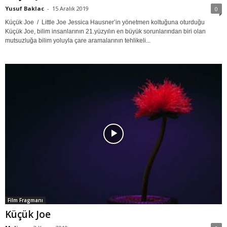
Yusuf Baklac
-
15 Aralık 2019
0
Küçük Joe / Little Joe Jessica Hausner’in yönetmen koltuğuna oturduğu
Küçük Joe, bilim insanlarının 21.yüzyılın en büyük sorunlarından biri olan
mutsuzluğa bilim yoluyla çare aramalarının tehlikeli...
Film Fragmanı
Küçük Joe