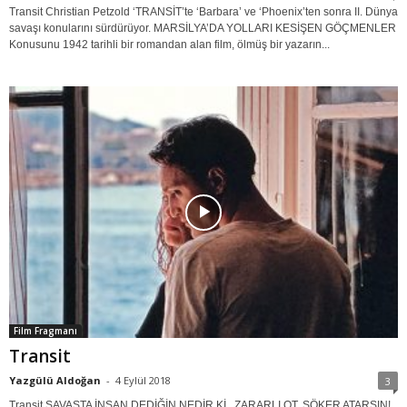
Transit Christian Petzold ‘TRANSİT’te ‘Barbara’ ve ‘Phoenix’ten sonra II. Dünya
savaşı konularını sürdürüyor. MARSİLYA’DA YOLLARI KESİŞEN GÖÇMENLER
Konusunu 1942 tarihli bir romandan alan film, ölmüş bir yazarın...
Film Fragmanı
Transit
Yazgülü Aldoğan
-
4 Eylül 2018
3
Transit SAVAŞTA İNSAN DEDİĞİN NEDİR Kİ.. ZARARLI OT, SÖKER ATARSIN!