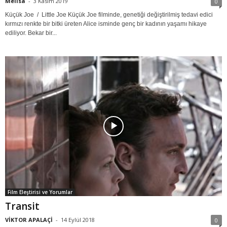
Melisa
-
3 Kasım 2019
0
Küçük Joe / Little Joe Küçük Joe filminde, genetiği değiştirilmiş tedavi edici
kırmızı renkte bir bitki üreten Alice isminde genç bir kadının yaşamı hikaye
ediliyor. Bekar bir...
Film Eleştirisi ve Yorumlar
Transit
VİKTOR APALAÇİ
-
14 Eylül 2018
0