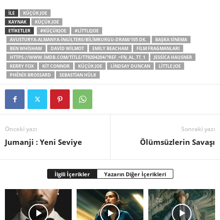
İLE
KÜÇÜK JOE
KAYNAK
KÜÇÜK JOE
ETİKETLER
#KÜÇÜKJOE
#LITTLEJOE
AVUSTURYA-ALMANYA-İNGILTERE/BILIMKURGU-DRAM/105 DK.
BAŞKA SİNEMA
BEN WHISHAW
DAVID WILMOT
EMILY BEACHAM
FILM FRAGMANLARI
HTTPS://WWW.IMDB.COM/TITLE/TT9204204/?REF_=FN_AL_TT_1
JESSICA HAUSNER
KERRY FOX
KIT CONNOR
KÜÇÜK JOE
LINDSAY DUNCAN
LITTLE JOE
PHÉNIX BROSSARD
SEBASTIAN HÜLK
Önceki yazı
Sonraki yazı
Jumanji : Yeni Seviye
Ölümsüzlerin Savaşı
İlgili İçerikler
Yazarın Diğer İçerikleri