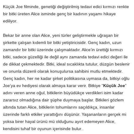
Küçük Joe filminde, genetiği değiştirilmiş tedavi edici kırmızı renkte
bir bitki üreten Alice isminde genç bir kadının yaşamı hikaye
ediliyor.
Bekar bir anne olan Alice, yeni türler geliştirmekle uğraşan bir
şirkette çalışan kıdemli bir bitki yetiştiricisidir. Genç kadın, uzun
zamandır bir bitki üzerinde çalışmaktadır. Alice’in ürettiği kırmızı
bitki, sadece güzelliği ile değil aynı zamanda tedavi edici değeri ile
de dikkat çekmektedir. Bitki, ideal sıcaklıkta tutulur, düzgün beslenir
ve onunla düzenli olarak konuşulursa sahibini mutlu etmektedir.
Genç kadın, her ne kadar şirket politikasına uymasa da, bitkiyi oğlu
Joe’ya ev hediyesi olarak almaya karar verir. Bitkiye “
Küçük Joe
”
adını veren anne oğul, bitkilerin büyüdükçe verdikleri isim kadar
zararsız olmadığına dair şüphe duymaya başlar. Bitkileri gözlem
altında tutan Alice, bitkilerin tohumlarını saçıldıkça, insanlar
üzerinde farklı etkiler yarattığını düşünür. Yaşananların gerçek mi
yoksa birer hayal ürünü mü olduğunu ayırt edemeyen Alice,
kendisini tuhaf bir oyunun içerisinde bulur..