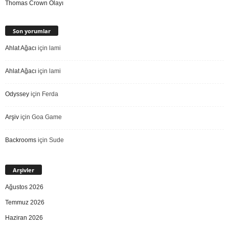
Thomas Crown Olayı
Son yorumlar
Ahlat Ağacı
için
lami
Ahlat Ağacı
için
lami
Odyssey
için
Ferda
Arşiv
için
Goa Game
Backrooms
için
Sude
Arşivler
Ağustos 2026
Temmuz 2026
Haziran 2026