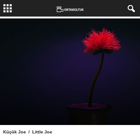
Küçük Joe / Little Joe
Yazar:
Melisa
-
3 Kasım 2019
271
0