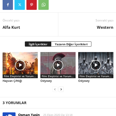
Önceki yazı
Sonraki yazı
Alfa Kurt
Western
İlgili İçerikler
Yazarın Diğer İçerikleri
Film Eleştirisi ve Yorumlar
Film Eleştirisi ve Yorumlar
Film Eleştirisi ve Yorumlar
Hayvan Çiftliği
Odyssey
Odyssey
3 YORUMLAR
Osman Yasin
25 Ekim 2020 De 13:18