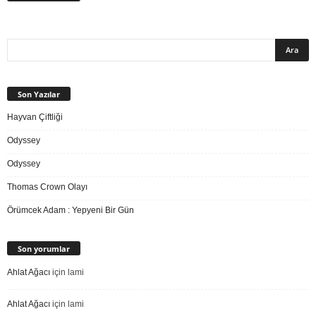
Son Yazılar
Hayvan Çiftliği
Odyssey
Odyssey
Thomas Crown Olayı
Örümcek Adam : Yepyeni Bir Gün
Son yorumlar
Ahlat Ağacı
için
lami
Ahlat Ağacı
için
lami