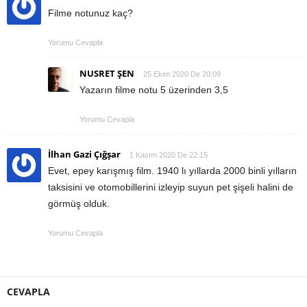
Filme notunuz kaç?
Yorumu Cevapla
NUSRET ŞEN
25 Ekim 2020 De 20:09
Yazarın filme notu 5 üzerinden 3,5
Yorumu Cevapla
İlhan Gazi Çığşar
1 Kasım 2020 De 22:15
Evet, epey karışmış film. 1940 lı yıllarda 2000 binli yılların
taksisini ve otomobillerini izleyip suyun pet şişeli halini de
görmüş olduk.
Yorumu Cevapla
CEVAPLA