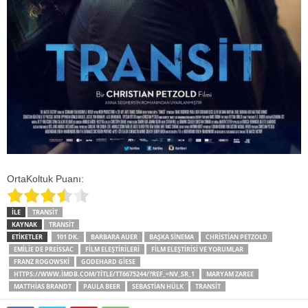
OrtaKoltuk Puanı:
İLE
TRANSIT
KAYNAK
TRANSIT
ETİKETLER
101 DK.
BARBARA AUER
BAŞKA SİNEMA
CHRISTIAN PETZOLD
EMILIE DE PREISSAC
FILM ELEŞTIRILERI
FILM ELEŞTIRISI VE YORUMLAR
FRANZ ROGOWSKI
GODEHARD GIESE
HTTPS://WWW.IMDB.COM/TITLE/TT6675244/?REF_=NV_SR_1
MARYAM ZAREE
MATTHIAS BRANDT
PAULA BEER
SEBASTIAN HÜLK
TRANSIT