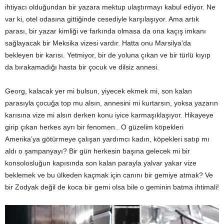
ihtiyacı olduğundan bir yazara mektup ulaştırmayı kabul ediyor. Ne
var ki, otel odasına gittiğinde cesediyle karşılaşıyor. Ama artık
parası, bir yazar kimliği ve farkında olmasa da ona kaçış imkanı
sağlayacak bir Meksika vizesi vardır. Hatta onu Marsilya’da
bekleyen bir karısı. Yetmiyor, bir de yoluna çıkan ve bir türlü kıyıp
da bırakamadığı hasta bir çocuk ve dilsiz annesi.
Georg, kalacak yer mi bulsun, yiyecek ekmek mi, son kalan
parasıyla çocuğa top mu alsın, annesini mi kurtarsın, yoksa yazarın
karısına vize mi alsın derken konu iyice karmaşıklaşıyor. Hikayeye
girip çıkan herkes ayrı bir fenomen.. O güzelim köpekleri
Amerika’ya götürmeye çalışan yardımcı kadın, köpekleri satıp mı
aldı o şampanyayı? Bir gün herkesin başına gelecek mi bir
konsolosluğun kapısında son kalan parayla yalvar yakar vize
beklemek ve bu ülkeden kaçmak için canını bir gemiye atmak? Ve
bir Zodyak değil de koca bir gemi olsa bile o geminin batma ihtimali!