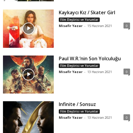
Kaykaycı Kız / Skater Girl
Film Eleştirisi ve Yorumlar
Misafir Yazar
-
15 Haziran 2021
0
Paul W.R.’nin Son Yolculuğu
Film Eleştirisi ve Yorumlar
Misafir Yazar
-
13 Haziran 2021
0
Infinite / Sonsuz
Film Eleştirisi ve Yorumlar
Misafir Yazar
-
13 Haziran 2021
0