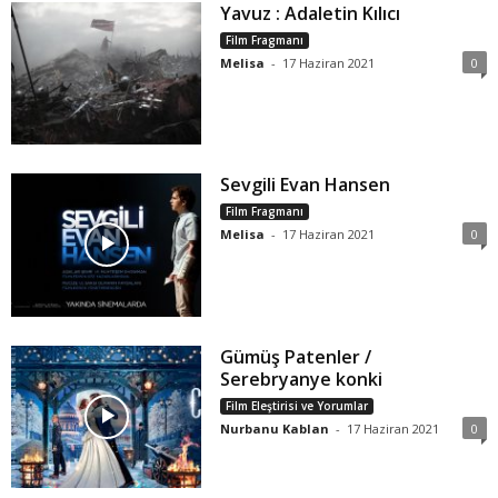
Yavuz : Adaletin Kılıcı
Film Fragmanı
Melisa
-
17 Haziran 2021
0
Sevgili Evan Hansen
Film Fragmanı
Melisa
-
17 Haziran 2021
0
Gümüş Patenler /
Serebryanye konki
Film Eleştirisi ve Yorumlar
Nurbanu Kablan
-
17 Haziran 2021
0