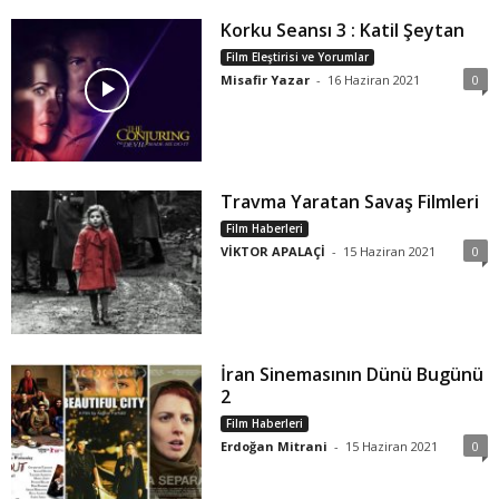
Korku Seansı 3 : Katil Şeytan
Film Eleştirisi ve Yorumlar
Misafir Yazar
-
16 Haziran 2021
0
Travma Yaratan Savaş Filmleri
Film Haberleri
VİKTOR APALAÇİ
-
15 Haziran 2021
0
İran Sinemasının Dünü Bugünü
2
Film Haberleri
Erdoğan Mitrani
-
15 Haziran 2021
0