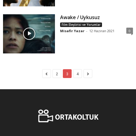
Awake / Uykusuz
Film Eleştirisi ve Yorumlar
Misafir Yazar
-
12 Haziran 2021
0
2
3
4