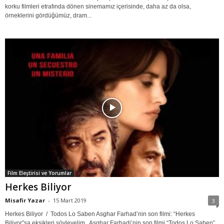
korku filmleri etrafında dönen sinemamız içerisinde, daha az da olsa,
örneklerini gördüğümüz, dram...
Film Eleştirisi ve Yorumlar
Herkes Biliyor
Misafir Yazar
-
15 Mart 2019
3
Herkes Biliyor / Todos Lo Saben Asghar Farhad’nin son filmi: “Herkes
Biliyor”sa eksikleri söyleyelim.. Asghar Farhadi’nin son filmi “Todos Lo Saben”