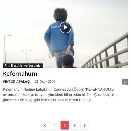
Film Eleştirisi ve Yorumlar
Kefernahum
VİKTOR APALAÇİ
-
23 Ocak 2019
2
Kefernahum Nadine Labaki’nin Cannes Jüri Ödüllü ‘KEFERNAHUM’u
evrensel bir konuyu işleyen, yüreklere hitap eden bir film. Çocukluk, aile,
göçmenlik ve sevgi gibi temaların hakkını veren filmdeki...
1
2
3