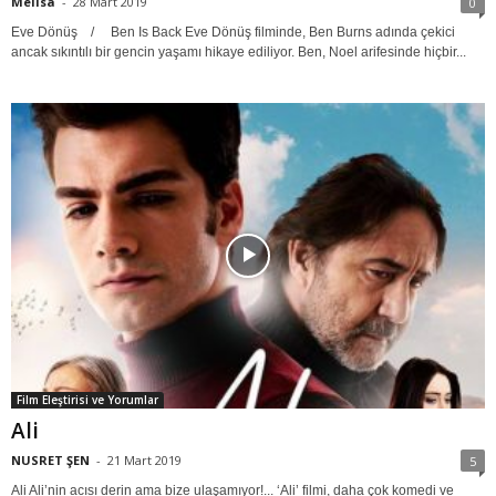
Melisa
-
28 Mart 2019
0
Eve Dönüş / Ben Is Back Eve Dönüş filminde, Ben Burns adında çekici
ancak sıkıntılı bir gencin yaşamı hikaye ediliyor. Ben, Noel arifesinde hiçbir...
Film Eleştirisi ve Yorumlar
Ali
NUSRET ŞEN
-
21 Mart 2019
5
Ali Ali’nin acısı derin ama bize ulaşamıyor!... ‘Ali’ filmi, daha çok komedi ve