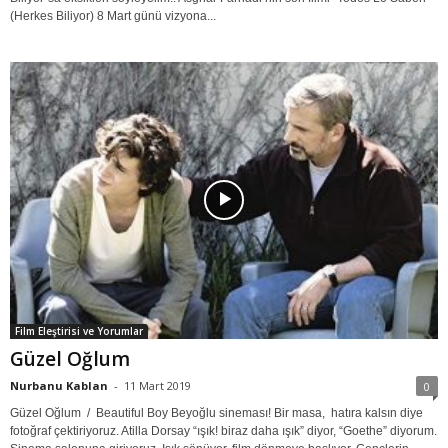
(Herkes Biliyor) 8 Mart günü vizyona...
Film Eleştirisi ve Yorumlar
Güzel Oğlum
Nurbanu Kablan
-
11 Mart 2019
0
Güzel Oğlum / Beautiful Boy Beyoğlu sineması! Bir masa, hatıra kalsın diye
fotoğraf çektiriyoruz. Atilla Dorsay “ışık! biraz daha ışık” diyor, “Goethe” diyorum.