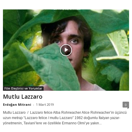
Film Eleştirisi ve Yorumlar
Mutlu Lazzaro
Erdoğan Mitrani
-
1 Mart 2019
0
Mutlu Lazzaro / Lazzaro felice Alba Rohrwacher Alice Rohrwacher’in üçüncü
uzun metrajı “Lazzaro felice / mutlu Lazzaro” 1982 doğumlu İtalyan yazar-
yönetmenin, Taviani’lere ve özellikle Ermanno Olmi’ye yakın...