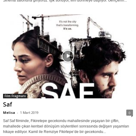
Sinema salonuna giriyoruz. Işık sönüyor, film dönmeye başlıyor. Gençlerin...
Film Fragmanı
Saf
Melisa
-
1 Mart 2019
0
Saf Saf filminde, Fikiretepe gecekondu mahallesinde yaşayan bir çiftin,
mahallede çıkan kentsel dönüşüm söylentileri sonrasında değişen yaşamları
hikaye ediliyor. Kamil ile Remziye Fikirtepe’de bir gecekondu...