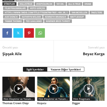
ETİKETLER
#ALLISTRUE
#HEPSIGERÇEK
101 DK.
ALL IS TRUE
DRAM
FILM FRAGMANLARI
HEPSI GERÇEK
HTTPS://WWW.IMDB.COM/TITLE/TT9206798/?REF_=NV_SR_1
İAN MCKELLEN
INGILTERE
JUDI DENCH
KATHRYN WILDER
KENNETH BRANAGH
MATT JESSUP
TAMAR THOMAS
TED GAGLIANO
WARNER BROS TURKEY
Önceki yazı
Sonraki yazı
Şipşak Aile
Beyaz Karga
İlgili İçerikler
Yazarın Diğer İçerikleri
Film Eleştirisi ve Yorumlar
Film Eleştirisi ve Yorumlar
Film Fragmanı
Thomas Crown Olayı
Koşucu
Digger