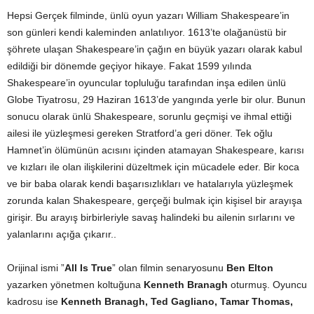
Hepsi Gerçek filminde, ünlü oyun yazarı William Shakespeare’in
son günleri kendi kaleminden anlatılıyor. 1613’te olağanüstü bir
şöhrete ulaşan Shakespeare’in çağın en büyük yazarı olarak kabul
edildiği bir dönemde geçiyor hikaye. Fakat 1599 yılında
Shakespeare’in oyuncular topluluğu tarafından inşa edilen ünlü
Globe Tiyatrosu, 29 Haziran 1613’de yangında yerle bir olur. Bunun
sonucu olarak ünlü Shakespeare, sorunlu geçmişi ve ihmal ettiği
ailesi ile yüzleşmesi gereken Stratford’a geri döner. Tek oğlu
Hamnet’in ölümünün acısını içinden atamayan Shakespeare, karısı
ve kızları ile olan ilişkilerini düzeltmek için mücadele eder. Bir koca
ve bir baba olarak kendi başarısızlıkları ve hatalarıyla yüzleşmek
zorunda kalan Shakespeare, gerçeği bulmak için kişisel bir arayışa
girişir. Bu arayış birbirleriyle savaş halindeki bu ailenin sırlarını ve
yalanlarını açığa çıkarır..
Orijinal ismi ”
All Is True
” olan filmin senaryosunu
Ben Elton
yazarken yönetmen koltuğuna
Kenneth Branagh
oturmuş. Oyuncu
kadrosu ise
Kenneth Branagh, Ted Gagliano, Tamar Thomas,